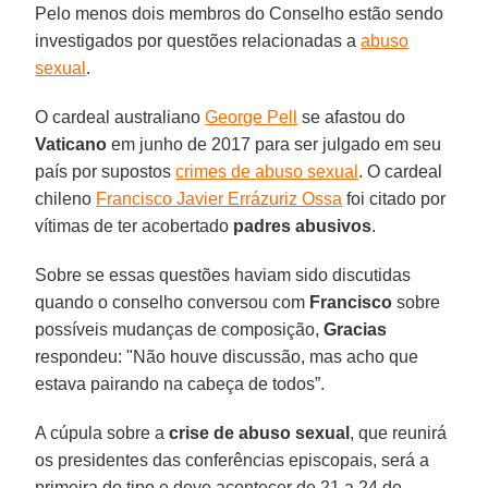
Pelo menos dois membros do Conselho estão sendo
investigados por questões relacionadas a
abuso
sexual
.
O cardeal australiano
George Pell
se afastou do
Vaticano
em junho de 2017 para ser julgado em seu
país por supostos
crimes de abuso sexual
. O cardeal
chileno
Francisco Javier Errázuriz Ossa
foi citado por
vítimas de ter acobertado
padres abusivos
.
Sobre se essas questões haviam sido discutidas
quando o conselho conversou com
Francisco
sobre
possíveis mudanças de composição,
Gracias
respondeu: "Não houve discussão, mas acho que
estava pairando na cabeça de todos”.
A cúpula sobre a
crise de abuso sexual
, que reunirá
os presidentes das conferências episcopais, será a
primeira do tipo e deve acontecer de 21 a 24 de