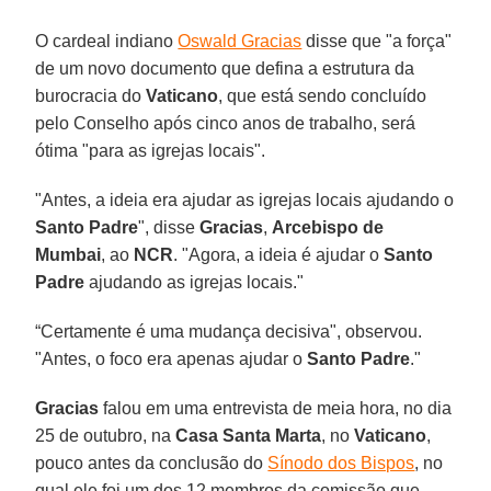
O cardeal indiano
Oswald Gracias
disse que "a força"
de um novo documento que defina a estrutura da
burocracia do
Vaticano
, que está sendo concluído
pelo Conselho após cinco anos de trabalho, será
ótima "para as igrejas locais".
"Antes, a ideia era ajudar as igrejas locais ajudando o
Santo Padre
", disse
Gracias
,
Arcebispo de
Mumbai
, ao
NCR
. "Agora, a ideia é ajudar o
Santo
Padre
ajudando as igrejas locais."
“Certamente é uma mudança decisiva", observou.
"Antes, o foco era apenas ajudar o
Santo Padre
."
Gracias
falou em uma entrevista de meia hora, no dia
25 de outubro, na
Casa Santa Marta
, no
Vaticano
,
pouco antes da conclusão do
Sínodo dos Bispos
, no
qual ele foi um dos 12 membros da comissão que