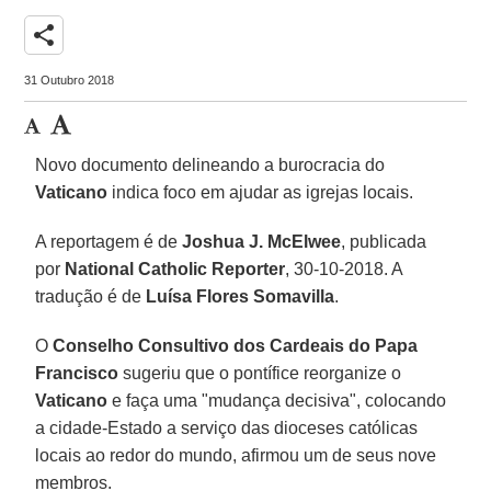
share
31 Outubro 2018
Novo documento delineando a burocracia do
Vaticano
indica foco em ajudar as igrejas locais.
A reportagem é de
Joshua J. McElwee
, publicada
por
National Catholic Reporter
, 30-10-2018. A
tradução é de
Luísa Flores Somavilla
.
O
Conselho Consultivo dos Cardeais do Papa
Francisco
sugeriu que o pontífice reorganize o
Vaticano
e faça uma "mudança decisiva", colocando
a cidade-Estado a serviço das dioceses católicas
locais ao redor do mundo, afirmou um de seus nove
membros.