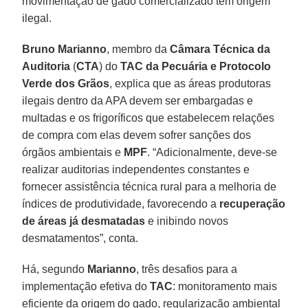
movimentação de gado comercializado tem origem
ilegal.
Bruno Marianno
, membro da
Câmara Técnica da
Auditoria
(
CTA
) do
TAC da Pecuária e Protocolo
Verde dos Grãos
, explica que as áreas produtoras
ilegais dentro da APA devem ser embargadas e
multadas e os frigoríficos que estabelecem relações
de compra com elas devem sofrer sanções dos
órgãos ambientais e
MPF
. “Adicionalmente, deve-se
realizar auditorias independentes constantes e
fornecer assistência técnica rural para a melhoria de
índices de produtividade, favorecendo a
recuperação
de áreas já desmatadas
e inibindo novos
desmatamentos”, conta.
Há, segundo
Marianno
, três desafios para a
implementação efetiva do
TAC
: monitoramento mais
eficiente da origem do gado, regularização ambiental