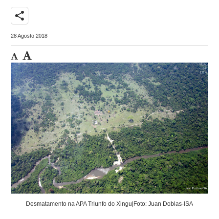
share
28 Agosto 2018
Desmatamento na APA Triunfo do Xingu|Foto: Juan Doblas-ISA