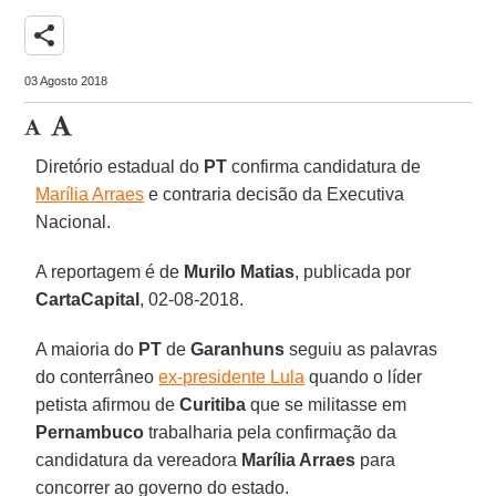
share
03 Agosto 2018
Diretório estadual do
PT
confirma candidatura de
Marília Arraes
e contraria decisão da Executiva
Nacional.
A reportagem é de
Murilo Matias
, publicada por
CartaCapital
, 02-08-2018.
A maioria do
PT
de
Garanhuns
seguiu as palavras
do conterrâneo
ex-presidente Lula
quando o líder
petista afirmou de
Curitiba
que se militasse em
Pernambuco
trabalharia pela confirmação da
candidatura da vereadora
Marília Arraes
para
concorrer ao governo do estado.