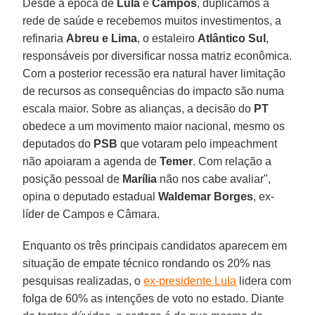
Desde a época de
Lula
e
Campos
, duplicamos a
rede de saúde e recebemos muitos investimentos, a
refinaria
Abreu e Lima
, o estaleiro
Atlântico Sul
,
responsáveis por diversificar nossa matriz econômica.
Com a posterior recessão era natural haver limitação
de recursos as consequências do impacto são numa
escala maior. Sobre as alianças, a decisão do
PT
obedece a um movimento maior nacional, mesmo os
deputados do
PSB
que votaram pelo impeachment
não apoiaram a agenda de
Temer
. Com relação a
posição pessoal de
Marília
não nos cabe avaliar",
opina o deputado estadual
Waldemar Borges
, ex-
líder de Campos e Câmara.
Enquanto os três principais candidatos aparecem em
situação de empate técnico rondando os 20% nas
pesquisas realizadas, o
ex-presidente Lula
lidera com
folga de 60% as intenções de voto no estado. Diante