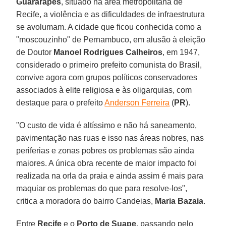
Guararapes
, situado na área metropolitana de
Recife, a violência e as dificuldades de infraestrutura
se avolumam. A cidade que ficou conhecida como a
"moscouzinho" de Pernambuco, em alusão à eleição
de Doutor
Manoel Rodrigues Calheiros
, em 1947,
considerado o primeiro prefeito comunista do Brasil,
convive agora com grupos políticos conservadores
associados à elite religiosa e às oligarquias, com
destaque para o prefeito
Anderson Ferreira
(
PR
).
"O custo de vida é altíssimo e não há saneamento,
pavimentação nas ruas e isso nas áreas nobres, nas
periferias e zonas pobres os problemas são ainda
maiores. A única obra recente de maior impacto foi
realizada na orla da praia e ainda assim é mais para
maquiar os problemas do que para resolve-los",
critica a moradora do bairro Candeias,
Maria Bazaia
.
Entre
Recife
e o
Porto de Suape
, passando pelo