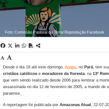
Foto: Comissão Pastoral da Terra/ Reprodução Facebook
Desde o dia 19 até este domingo,
Anapu
, no
Pará
, tem su
cristãos católicos
e
moradores da floresta
, na
13ª Roma
que vem sendo realizado desde 2006 para lembrar a mort
assassinada no dia 12 de fevereiro de 2005, a mando de 
paraense.
A reportagem foi publicada por
Amazonas Atual
, 22-07-2