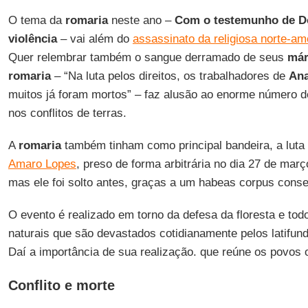
O tema da
romaria
neste ano –
Com o testemunho de D
violência
– vai além do
assassinato da religiosa norte-a
Quer relembrar também o sangue derramado de seus
már
romaria
– “Na luta pelos direitos, os trabalhadores de
An
muitos já foram mortos” – faz alusão ao enorme número de
nos conflitos de terras.
A
romaria
também tinham como principal bandeira, a luta 
Amaro Lopes
, preso de forma arbitrária no dia 27 de mar
mas ele foi solto antes, graças a um habeas corpus conse
O evento é realizado em torno da defesa da floresta e to
naturais que são devastados cotidianamente pelos latifund
Daí a importância de sua realização. que reúne os povos o
Conflito e morte