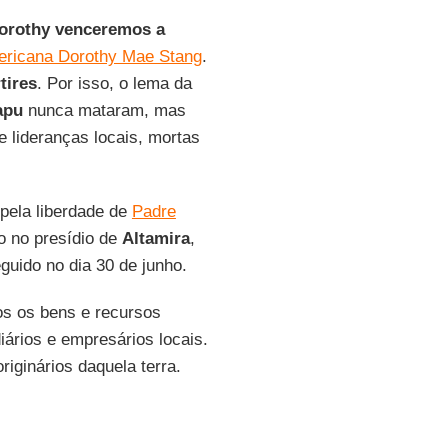
orothy venceremos a
mericana Dorothy Mae Stang
.
tires
. Por isso, o lema da
apu
nunca mataram, mas
 lideranças locais, mortas
pela liberdade de
Padre
ço no presídio de
Altamira
,
guido no dia 30 de junho.
dos os bens e recursos
iários e empresários locais.
riginários daquela terra.