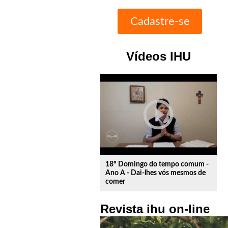
Vídeos IHU
play_circle_outline
18º Domingo do tempo comum -
Ano A - Dai-lhes vós mesmos de
comer
Revista ihu on-line