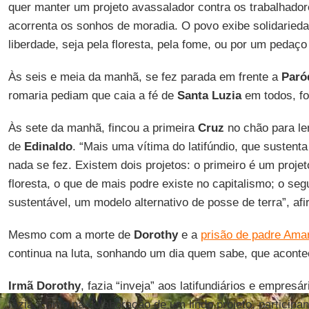
quer manter um projeto avassalador contra os trabalhador
acorrenta os sonhos de moradia. O povo exibe solidarieda
liberdade, seja pela floresta, pela fome, ou por um pedaço
Às seis e meia da manhã, se fez parada em frente a
Paró
romaria pediam que caia a fé de
Santa Luzia
em todos, fo
Às sete da manhã, fincou a primeira
Cruz
no chão para le
de
Edinaldo
. “Mais uma vítima do latifúndio, que sustent
nada se fez. Existem dois projetos: o primeiro é um projet
floresta, o que de mais podre existe no capitalismo; o se
sustentável, um modelo alternativo de posse de terra”, af
Mesmo com a morte de
Dorothy
e a
prisão de padre Ama
continua na luta, sonhando um dia quem sabe, que aconteç
Irmã Dorothy
, fazia “inveja” aos latifundiários e empresár
fazia, como na colaboração de um lindo projeto, particip