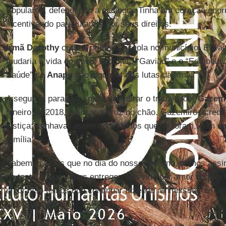
Populares, defendendo a ecologia. Tinha um coração en
incentivando para lutarem por seus direitos.
Irmã Dorothy
criou a primeira escola no município. Ela 
mudaria a vida do povo. O projeto “Gavião” e o “Estabelec
Saúde” de
Anapu
são algumas das lutas da irmã.
A segunda parada foi para relembrar o trabalhador
Gazem
janeiro de 2018, e fincar a cruz no chão. Gazemiro acre
justiça; sonhava, assim como todos que se foram, com um
família.
Sabemos todos que no dia do nosso batismo, somos assin
na testa, e que Jesus entregou sua vida por amor ao próxi
e por isso temos que continuar fazendo as missões de Jes
amor ao próximo.