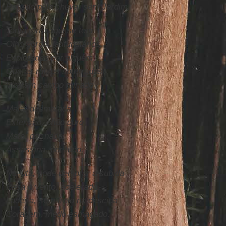
Regado pela chuva, sem Jardim.
Tanta terra aqui se tem
Olho gordo, latifundiários.
Exploradas por alguém
Que as raízes soterradas
Viraram campo minado.
Mata, desmatada
Extensão, chão duro
Mata, por nada.
Assassina, por tudo.
Na luta, pode demorar a subida
Pesa o vento, acelerado.
Ladeira, sem freio na descida
Coragem, medo esmagado.