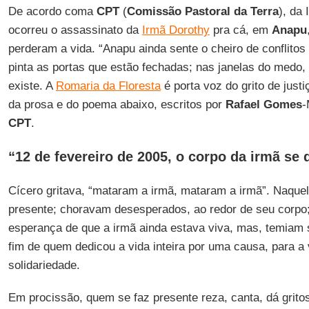
De acordo coma
CPT
(
Comissão Pastoral da Terra
), da 
ocorreu o assassinato da
Irmã Dorothy
pra cá, em
Anapu
perderam a vida. “Anapu ainda sente o cheiro de conflitos d
pinta as portas que estão fechadas; nas janelas do medo
existe. A
Romaria da Floresta
é porta voz do grito de justi
da prosa e do poema abaixo, escritos por
Rafael Gomes
-
CPT
.
“12 de fevereiro de 2005, o corpo da irmã se 
Cícero gritava, “mataram a irmã, mataram a irmã”. Naquel
presente; choravam desesperados, ao redor de seu corpo
esperança de que a irmã ainda estava viva, mas, temiam 
fim de quem dedicou a vida inteira por uma causa, para a 
solidariedade.
Em procissão, quem se faz presente reza, canta, dá gritos