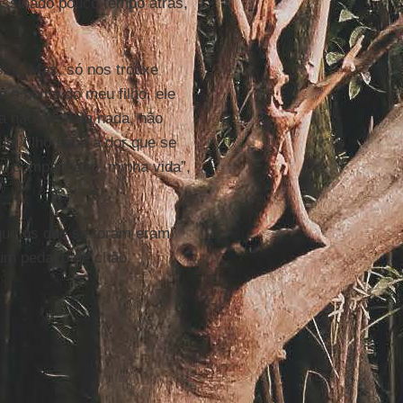
assinado pouco tempo atrás,
sso. Mas, só nos trouxe
m o nome do meu filho, ele
a não nos fala nada, não
um filho sabe a dor que se
eu companheiro, minha vida”,
que os que se foram eram
 um pedaço de chão.