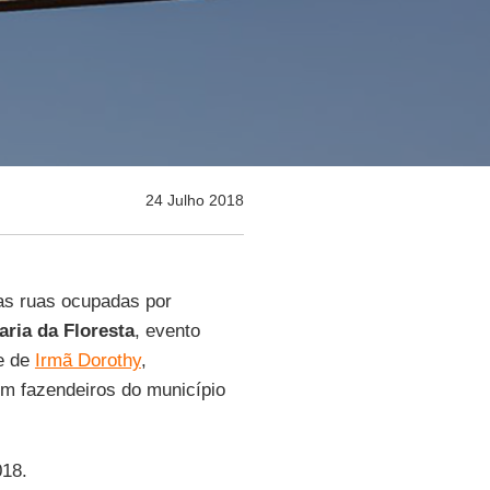
24 Julho 2018
as ruas ocupadas por
ria da Floresta
, evento
e de
Irmã Dorothy
,
um fazendeiros do município
018.