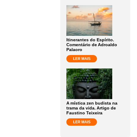
Itinerantes do Espírito.
Comentário de Adroaldo
Palaoro
LER MAIS
A mística zen budista na
trama da vida. Artigo de
Faustino Teixeira
LER MAIS