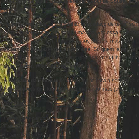
A terceira parada foi para relembrar
Leoci de Sousa
, ass
no dia 3 de junho de 2018.
“A gente veio para cá pra ganhar um pedaço de terra, só i
tristeza. Hoje tenho que, mais uma vez, ver essa cruz co
só tinha 29 anos. Tem dois suspeitos presos, mas a justiç
sabemos o que fazer daqui pra frente. Só quem já perdeu 
senti. Mataram meu filho dentro de casa, meu filho era m
afirma
Iracir
, mãe de
Leoci de Sousa
.
A
Romaria da Floresta
é para mostrar para a sociedade 
trabalhadores que lutavam por um mundo mais justo, por
“Presente”
Poeira pelo caminho
Estradas sem fim.
O barro virou desenho