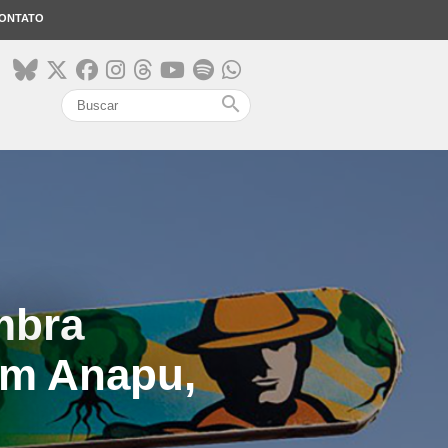
ONTATO
search
mbra
em Anapu,