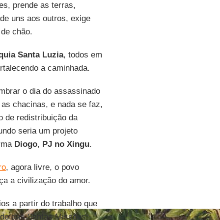
es, prende as terras,
de uns aos outros, exige
 de chão.
quia Santa Luzia
, todos em
rtalecendo a caminhada.
mbrar o dia do assassinado
a as chacinas, e nada se faz,
o de redistribuição da
gundo seria um projeto
irma
Diogo
,
PJ no Xingu
.
ro
, agora livre, o povo
a a civilização do amor.
ios a partir do trabalho que
ando das Santas Missões