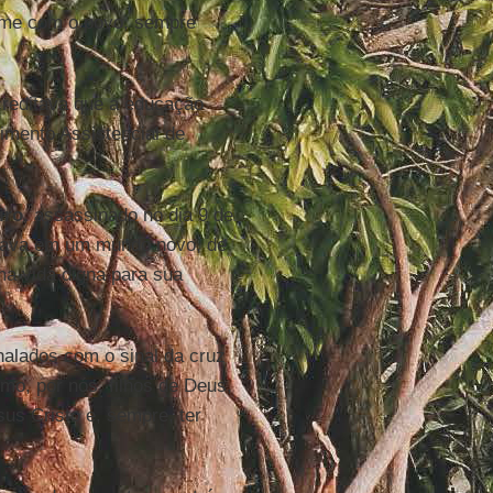
orme com o povo, sempre
acreditava que a educação
imento Assistencial de
iro
, assassinado no dia 9 de
ditava em um mundo novo, de
a vida digna para sua
alados com o sinal da cruz
mo, por nós, filhos de Deus,
us Cristo e, sempre, ter