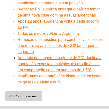
manifestam claramente a sua posição
“Voltar ao FMI significa entregar o país”: o temor
de uma nova crise domina as ruas argentinas
Após 12 anos, a Argentina volta a pedir socorro
ao FMI
Todos os medos voltam à Argentina
Remoção de subsídios para combustíveis fósseis
não reduzirá as emissões de CO2 tanto quanto
esperado
Aumento de temperatura global de 2°C duplica a
população exposta a múltiplos riscos climáticos
em comparação com um aumento de 1,5°C
MapBiomas detalhará série histórica de emissões
de gases de efeito estufa
⚠️
Comunicar erro