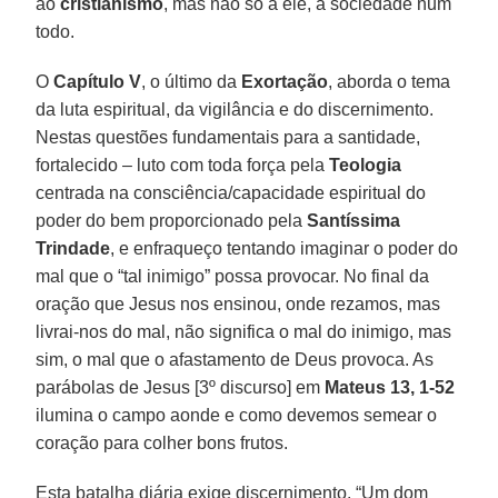
ao
cristianismo
, mas não só a ele, a sociedade num
todo.
O
Capítulo V
, o último da
Exortação
, aborda o tema
da luta espiritual, da vigilância e do discernimento.
Nestas questões fundamentais para a santidade,
fortalecido – luto com toda força pela
Teologia
centrada na consciência/capacidade espiritual do
poder do bem proporcionado pela
Santíssima
Trindade
, e enfraqueço tentando imaginar o poder do
mal que o “tal inimigo” possa provocar. No final da
oração que Jesus nos ensinou, onde rezamos, mas
livrai-nos do mal, não significa o mal do inimigo, mas
sim, o mal que o afastamento de Deus provoca. As
parábolas de Jesus [3º discurso] em
Mateus 13, 1-52
ilumina o campo aonde e como devemos semear o
coração para colher bons frutos.
Esta batalha diária exige discernimento. “Um dom