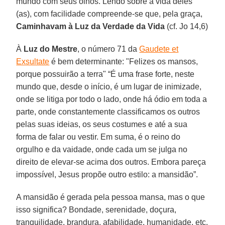
mundo com seus olhos. Lendo sobre a vida deles
(as), com facilidade compreende-se que, pela graça,
Caminhavam à Luz da Verdade da Vida
(cf. Jo 14,6)
À
Luz do Mestre
, o número 71 da
Gaudete et
Exsultate
é bem determinante: "Felizes os mansos,
porque possuirão a terra" “É uma frase forte, neste
mundo que, desde o início, é um lugar de inimizade,
onde se litiga por todo o lado, onde há ódio em toda a
parte, onde constantemente classificamos os outros
pelas suas ideias, os seus costumes e até a sua
forma de falar ou vestir. Em suma, é o reino do
orgulho e da vaidade, onde cada um se julga no
direito de elevar-se acima dos outros. Embora pareça
impossível, Jesus propõe outro estilo: a mansidão”.
A mansidão é gerada pela pessoa mansa, mas o que
isso significa? Bondade, serenidade, doçura,
tranquilidade, brandura, afabilidade, humanidade, etc.