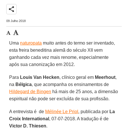
share
09 Julho 2018
Uma
naturopata
muito antes do termo ser inventado,
esta freira beneditina alemã do século XII vem
ganhando cada vez mais renome, especialmente
após sua canonização em 2012.
Para
Louis Van Hecken
, clínico geral em
Meerhout
,
na
Bélgica
, que acompanha os ensinamentos de
Hildegard de Bingen
há mais de 25 anos, a dimensão
espiritual não pode ser excluída de sua profissão.
A entrevista é de
Mélinée Le Priol
, publicada por
La
Croix International
, 07-07-2018. A tradução é de
Victor D. Thiesen
.