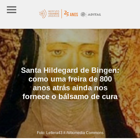
Santa Hildegard de Bingen:
como uma freira de 800
anos atrás ainda nos
fornece o bálsamo de cura
Foto: Lettera43.it /Wikimedia Commons