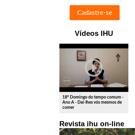
Vídeos IHU
play_circle_outline
18º Domingo do tempo comum -
Ano A - Dai-lhes vós mesmos de
comer
Revista ihu on-line