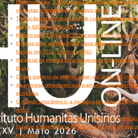
Podemos obter 100% da nossa energia a partir de f
cientistas internacionais em novo artigo
Transição para economia verde custará 180 mil empr
outros 620 mil, afirma OIT
Roteiro para 139 países alcançarem 100% de energi
Energia solar agregou mais capacidade de geração e
fósseis em 2017, informa a ONU
Potencial da energia solar de geração fotovoltaica a
Brasil
O lado sombrio da energia solar: escassez de insumo
As energias renováveis avançam, mas em ritmo insuf
economia
O mundo sinocêntrico: a iniciativa um cinturão uma r
Ártico
Energias renováveis são oportunidade de integração
Superar a dependência do petróleo e construir uma 
renovável