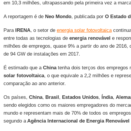
em 10,3 milhões, ultrapassando pela primeira vez a marc
A reportagem é de
Neo Mondo
, publicada por
O Estado d
Para
IRENA
, o setor de
energia solar fotovoltaica
continu
entre todas as tecnologias de
energia renovável
e respon
milhões de empregos, quase 9% a partir do ano de 2016, d
de 94 GW de instalações em 2017.
É estimado que a
China
tenha dois terços dos empregos
solar fotovoltaica
, o que equivale a 2,2 milhões e repr
comparação ao ano anterior.
Os países,
China
,
Brasil
,
Estados Unidos
,
Índia
,
Alema
sendo elegidos como os maiores empregadores do merc
mundo e representam mais de 70% de todos os empregos 
segundo a
Agência Internacional de Energia Renovável