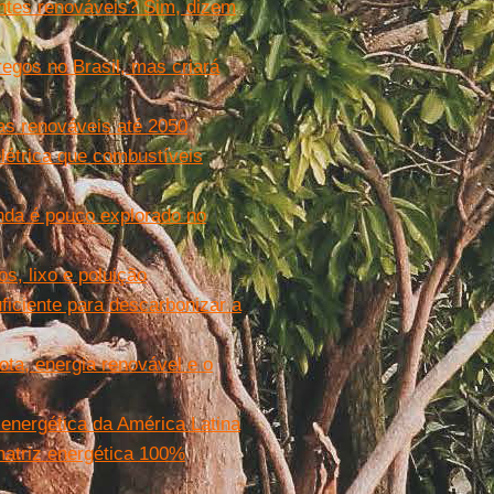
ontes renováveis? Sim, dizem
egos no Brasil, mas criará
as renováveis até 2050
létrica que combustíveis
inda é pouco explorado no
s, lixo e poluição
iciente para descarbonizar a
ota, energia renovável e o
 energética da América Latina
matriz energética 100%