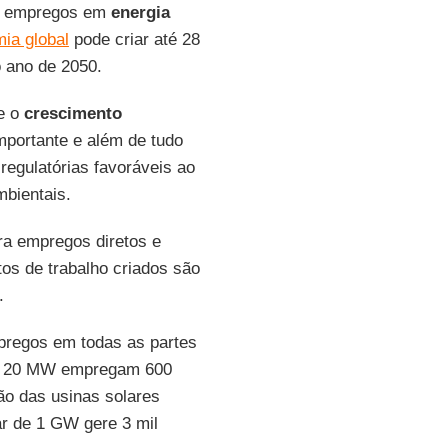
os empregos em
energia
ia global
pode criar até 28
 ano de 2050.
e o
crescimento
mportante e além de tudo
regulatórias favoráveis ao
mbientais.
era empregos diretos e
os de trabalho criados são
.
pregos em todas as partes
e 20 MW empregam 600
ão das usinas solares
ar de 1 GW gere 3 mil