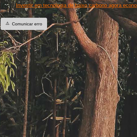
Investir em tecnologia de baixo carbono agora econo
⚠️
Comunicar erro