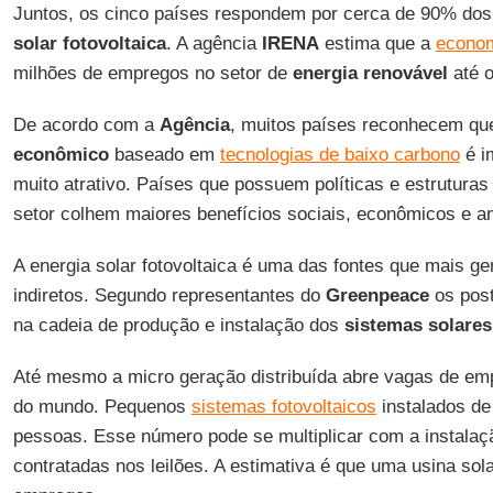
Juntos, os cinco países respondem por cerca de 90% d
solar fotovoltaica
. A agência
IRENA
estima que a
econom
milhões de empregos no setor de
energia renovável
até o
De acordo com a
Agência
, muitos países reconhecem qu
econômico
baseado em
tecnologias de baixo carbono
é i
muito atrativo. Países que possuem políticas e estruturas 
setor colhem maiores benefícios sociais, econômicos e a
A energia solar fotovoltaica é uma das fontes que mais g
indiretos. Segundo representantes do
Greenpeace
os post
na cadeia de produção e instalação dos
sistemas solares
Até mesmo a micro geração distribuída abre vagas de em
do mundo. Pequenos
sistemas fotovoltaicos
instalados d
pessoas. Esse número pode se multiplicar com a instalaç
contratadas nos leilões. A estimativa é que uma usina sol