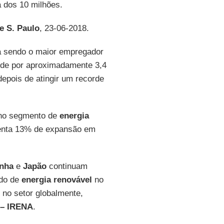
a dos 10 milhões.
e S. Paulo
, 23-06-2018.
a sendo o maior empregador
de por aproximadamente 3,4
epois de atingir um recorde
 no segmento de
energia
esenta 13% de expansão em
nha
e
Japão
continuam
ado de
energia renovável
no
no setor globalmente,
 – IRENA
.