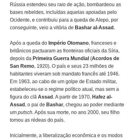
Rússia estendeu seu raio de ação, bombardeou as
bases rebeldes, incluídas aquelas apoiadas pelo
Ocidente, e contribuiu para a queda de Alepo, por
conseguinte, veio a vitória de
Bashar al-Assad
.
Após a queda do
Império Otomano
, franceses e
britânicos pactuaram as fronteiras oficiais da Síria,
depois da
Primeira Guerra Mundial
(
Acordos de
San Remo
, 1920). O país e seus 23 milhões de
habitantes viveram sob mandato francês até 1946.
Em 1963, ao cabo de um golpe de Estado militar,
estabeleceu-se o regime político atual, mas sem a
figura do clã
Assad
. A partir de 1970,
Hafez al-
Assad
, o pai de
Bashar
, chegou ao poder mediante
um
putsch
. Após sua morte, no ano 2000, seu filho
tomou as rédeas do país.
Inicialmente, a liberalização econômica e os modos