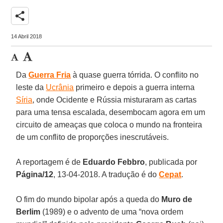
share
14 Abril 2018
Da
Guerra Fria
à quase guerra tórrida. O conflito no
leste da
Ucrânia
primeiro e depois a guerra interna
Síria
, onde Ocidente e Rússia misturaram as cartas
para uma tensa escalada, desembocam agora em um
circuito de ameaças que coloca o mundo na fronteira
de um conflito de proporções inescrutáveis.
A reportagem é de
Eduardo Febbro
, publicada por
Página/12
, 13-04-2018. A tradução é do
Cepat
.
O fim do mundo bipolar após a queda do
Muro de
Berlim
(1989) e o advento de uma “nova ordem