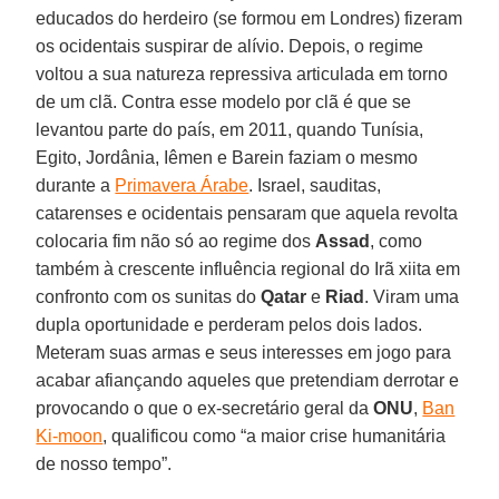
educados do herdeiro (se formou em Londres) fizeram
os ocidentais suspirar de alívio. Depois, o regime
voltou a sua natureza repressiva articulada em torno
de um clã. Contra esse modelo por clã é que se
levantou parte do país, em 2011, quando Tunísia,
Egito, Jordânia, Iêmen e Barein faziam o mesmo
durante a
Primavera Árabe
. Israel, sauditas,
catarenses e ocidentais pensaram que aquela revolta
colocaria fim não só ao regime dos
Assad
, como
também à crescente influência regional do Irã xiita em
confronto com os sunitas do
Qatar
e
Riad
. Viram uma
dupla oportunidade e perderam pelos dois lados.
Meteram suas armas e seus interesses em jogo para
acabar afiançando aqueles que pretendiam derrotar e
provocando o que o ex-secretário geral da
ONU
,
Ban
Ki-moon
, qualificou como “a maior crise humanitária
de nosso tempo”.