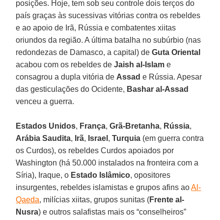
posições. Hoje, tem sob seu controle dois terços do
país graças às sucessivas vitórias contra os rebeldes
e ao apoio de Irã, Rússia e combatentes xiitas
oriundos da região. A última batalha no subúrbio (nas
redondezas de Damasco, a capital) de
Guta Oriental
acabou com os rebeldes de
Jaish al-Islam
e
consagrou a dupla vitória de
Assad
e Rússia. Apesar
das gesticulações do Ocidente,
Bashar al-Assad
venceu a guerra.
Estados Unidos
,
França
,
Grã-Bretanha
,
Rússia
,
Arábia Saudita
,
Irã
,
Israel
,
Turquia
(em guerra contra
os Curdos), os rebeldes Curdos apoiados por
Washington (há 50.000 instalados na fronteira com a
Síria), Iraque, o
Estado Islâmico
, opositores
insurgentes, rebeldes islamistas e grupos afins ao
Al-
Qaeda
, milícias xiitas, grupos sunitas (
Frente al-
Nusra
) e outros salafistas mais os “conselheiros”