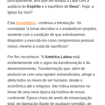
principalmente, terá que ser levada a cabo com a
audácia do
Espírito
e o equilíbrio de
Deus
”. Hoje, a
Igreja faz isso?
Esta
Assembleia
- continua a Introdução - foi
convidada “a tomar decisões e a estabelecer projetos,
somente com a condição de que estivéssemos
dispostos a executá-los como compromisso pessoal
nosso, mesmo à custa de sacrifícios”.
Por fim, reconhece: “A
América Latina
está
evidentemente sob o signo da transformação e do
desenvolvimento. Transformação que, além de
produzir-se com uma rapidez extraordinária, atinge e
afeta todos os níveis do ser humano, desde o
econômico até o religioso. Isto indica estarmos no
limiar de uma nova época da história do nosso
continente. Época cheia de anelo de emancipação
total, de libertação diante de qualquer servidão, de