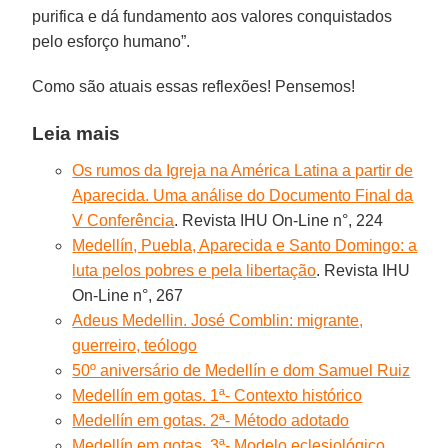
purifica e dá fundamento aos valores conquistados
pelo esforço humano”.
Como são atuais essas reflexões! Pensemos!
Leia mais
Os rumos da Igreja na América Latina a partir de
Aparecida. Uma análise do Documento Final da
V Conferência
. Revista IHU On-Line n°, 224
Medellín, Puebla, Aparecida e Santo Domingo: a
luta pelos pobres e pela libertação
. Revista IHU
On-Line n°, 267
Adeus Medellin. José Comblin: migrante,
guerreiro, teólogo
50º aniversário de Medellín e dom Samuel Ruiz
Medellín em gotas. 1ª- Contexto histórico
Medellín em gotas. 2ª- Método adotado
Medellín em gotas. 3ª- Modelo eclesiológico