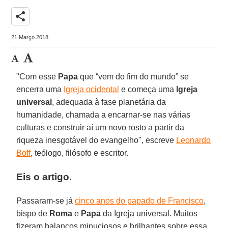
share
21 Março 2018
"Com esse
Papa
que “vem do fim do mundo” se
encerra uma
Igreja ocidental
e começa uma
Igreja
universal
, adequada à fase planetária da
humanidade, chamada a encarnar-se nas várias
culturas e construir aí um novo rosto a partir da
riqueza inesgotável do evangelho", escreve
Leonardo
Boff
, teólogo, filósofo e escritor.
Eis o artigo.
Passaram-se já
cinco anos do papado de Francisco
,
bispo de
Roma
e
Papa
da Igreja universal. Muitos
fizeram balanços minuciosos e brilhantes sobre essa