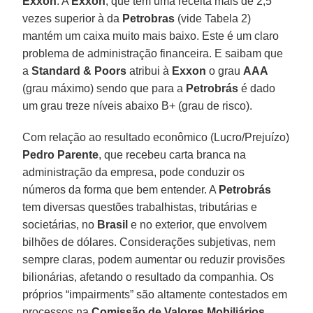
Exxon
. A
Exxon
, que tem uma receita mais de 2,5
vezes superior à da
Petrobras
(vide Tabela 2)
mantém um caixa muito mais baixo. Este é um claro
problema de administração financeira. E saibam que
a
Standard & Poors
atribui à
Exxon
o grau
AAA
(grau máximo) sendo que para a
Petrobrás
é dado
um grau treze níveis abaixo B+ (grau de risco).
Com relação ao resultado econômico (Lucro/Prejuízo)
Pedro Parente
, que recebeu carta branca na
administração da empresa, pode conduzir os
números da forma que bem entender. A
Petrobrás
tem diversas questões trabalhistas, tributárias e
societárias, no
Brasil
e no exterior, que envolvem
bilhões de dólares. Considerações subjetivas, nem
sempre claras, podem aumentar ou reduzir provisões
bilionárias, afetando o resultado da companhia. Os
próprios “impairments” são altamente contestados em
processos na
Comissão de Valores Mobiliários