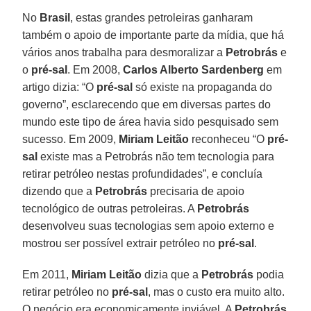
No
Brasil
, estas grandes petroleiras ganharam
também o apoio de importante parte da mídia, que há
vários anos trabalha para desmoralizar a
Petrobrás
e
o
pré-sal
. Em 2008,
Carlos Alberto Sardenberg
em
artigo dizia: “O
pré-sal
só existe na propaganda do
governo”, esclarecendo que em diversas partes do
mundo este tipo de área havia sido pesquisado sem
sucesso. Em 2009,
Miriam Leitão
reconheceu “O
pré-
sal
existe mas a Petrobrás não tem tecnologia para
retirar petróleo nestas profundidades”, e concluía
dizendo que a
Petrobrás
precisaria de apoio
tecnológico de outras petroleiras. A
Petrobrás
desenvolveu suas tecnologias sem apoio externo e
mostrou ser possível extrair petróleo no
pré-sal
.
Em 2011,
Miriam Leitão
dizia que a
Petrobrás
podia
retirar petróleo no
pré-sal
, mas o custo era muito alto.
O negócio era economicamente inviável. A
Petrobrás