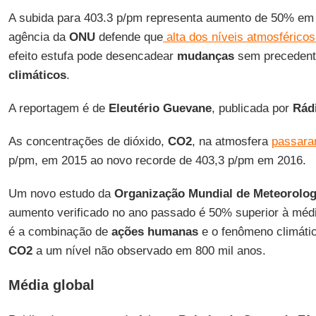
A subida para 403.3 p/pm representa aumento de 50% em
agência da
ONU
defende que
alta dos níveis atmosférico
efeito estufa pode desencadear
mudanças
sem preceden
climáticos
.
A reportagem é de
Eleutério Guevane
, publicada por
Rád
As concentrações de dióxido,
CO2
, na atmosfera
passara
p/pm, em 2015 ao novo recorde de 403,3 p/pm em 2016.
Um novo estudo da
Organização Mundial de Meteorolog
aumento verificado no ano passado é 50% superior à médi
é a combinação de
ações humanas
e o fenômeno climáti
CO2
a um nível não observado em 800 mil anos.
Média global