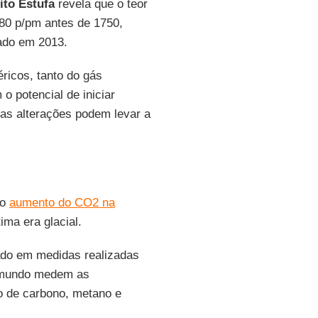
ito Estufa
revela que o teor
80 p/pm antes de 1750,
ado em 2013.
éricos, tanto do gás
m o potencial de iniciar
as alterações podem levar a
 o
aumento do CO2 na
ima era glacial.
eado em medidas realizadas
o mundo medem as
o de carbono, metano e