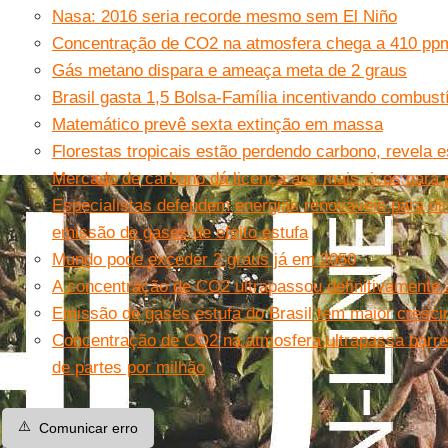
Nasa: 2016 seria recorde mesmo sem El Niño
Concentração de CO2 na atmosfera chega a 410 pp
Gás metano dispara e ameaça meta de 2 graus
Brasil gasta 1,5 Bolsa-Família incentivando combust
Matemático prevê sexta extinção em massa
Florestas tropicais estão perdendo carbono, revela 
Mercado de carbono dá licença aos mais ricos para p
Especialistas defendem energias renováveis para di
emissão de gases de efeito estufa
Mundo pode exceder 2 graus já em 2050
A concentração de CO2 ultrapassou definitivamente
Emissão de gases estufa do Brasil tem maior cresc
Concentração de CO2 na atmosfera ultrapassa barrei
de partes por milhão
⚠️
Comunicar erro