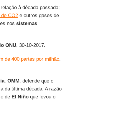
 relação à década passada;
s de CO2
e outros gases de
tes nos
sistemas
io ONU
, 30-10-2017.
m de 400 partes por milhão
,
ia
,
OMM
, defende que o
a da última década. A razão
co de
El Niño
que levou o