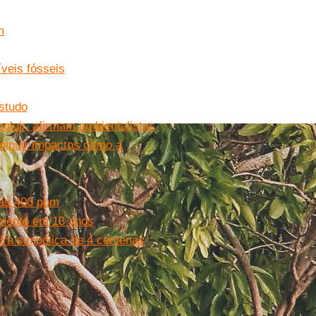
m
íveis fósseis
estudo
oluir, afirmam ambientalistas
minuir impactos como a
 as 400 ppm
imento em 13 anos
ra simbólica de 4 centenas