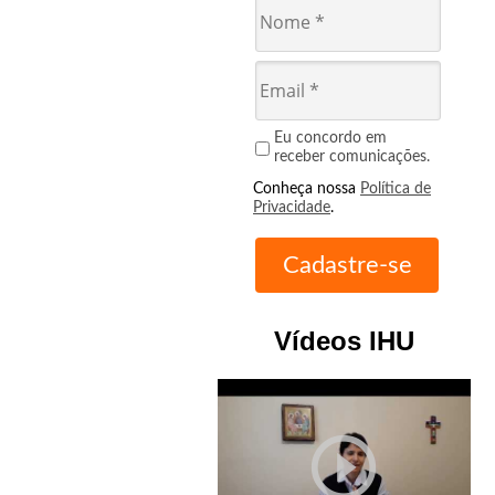
Eu concordo em
receber comunicações.
Conheça nossa
Política de
Privacidade
.
Vídeos IHU
play_circle_outline