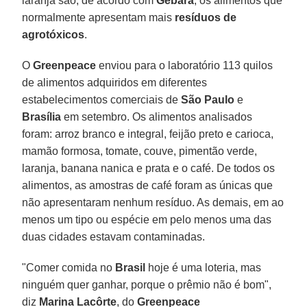
laranja são, de acordo com
Gebara
, os alimentos que
normalmente apresentam mais
resíduos de
agrotóxicos
.
O
Greenpeace
enviou para o laboratório 113 quilos
de alimentos adquiridos em diferentes
estabelecimentos comerciais de
São Paulo
e
Brasília
em setembro. Os alimentos analisados
foram: arroz branco e integral, feijão preto e carioca,
mamão formosa, tomate, couve, pimentão verde,
laranja, banana nanica e prata e o café. De todos os
alimentos, as amostras de café foram as únicas que
não apresentaram nenhum resíduo. As demais, em ao
menos um tipo ou espécie em pelo menos uma das
duas cidades estavam contaminadas.
"Comer comida no
Brasil
hoje é uma loteria, mas
ninguém quer ganhar, porque o prêmio não é bom",
diz
Marina Lacôrte
, do
Greenpeace