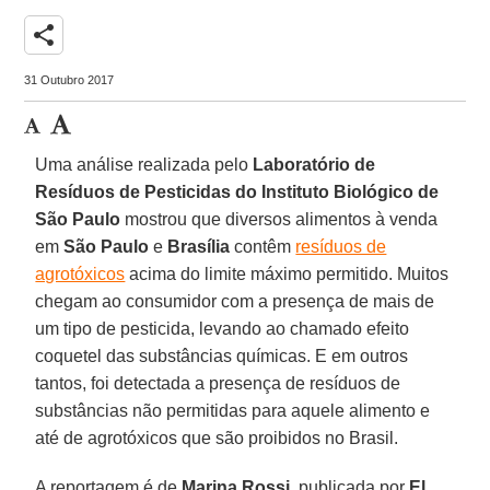
share
31 Outubro 2017
Uma análise realizada pelo
Laboratório de
Resíduos de Pesticidas do Instituto Biológico de
São Paulo
mostrou que diversos alimentos à venda
em
São Paulo
e
Brasília
contêm
resíduos de
agrotóxicos
acima do limite máximo permitido. Muitos
chegam ao consumidor com a presença de mais de
um tipo de pesticida, levando ao chamado efeito
coquetel das substâncias químicas. E em outros
tantos, foi detectada a presença de resíduos de
substâncias não permitidas para aquele alimento e
até de agrotóxicos que são proibidos no Brasil.
A reportagem é de
Marina Rossi
, publicada por
El