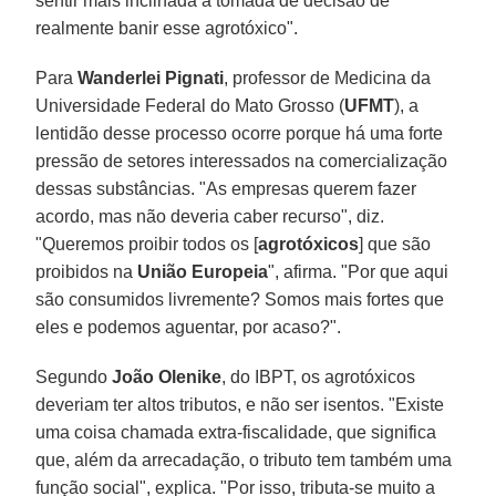
sentir mais inclinada a tomada de decisão de
realmente banir esse agrotóxico".
Para
Wanderlei Pignati
, professor de Medicina da
Universidade Federal do Mato Grosso (
UFMT
), a
lentidão desse processo ocorre porque há uma forte
pressão de setores interessados na comercialização
dessas substâncias. "As empresas querem fazer
acordo, mas não deveria caber recurso", diz.
"Queremos proibir todos os [
agrotóxicos
] que são
proibidos na
União Europeia
", afirma. "Por que aqui
são consumidos livremente? Somos mais fortes que
eles e podemos aguentar, por acaso?".
Segundo
João Olenike
, do IBPT, os agrotóxicos
deveriam ter altos tributos, e não ser isentos. "Existe
uma coisa chamada extra-fiscalidade, que significa
que, além da arrecadação, o tributo tem também uma
função social", explica. "Por isso, tributa-se muito a