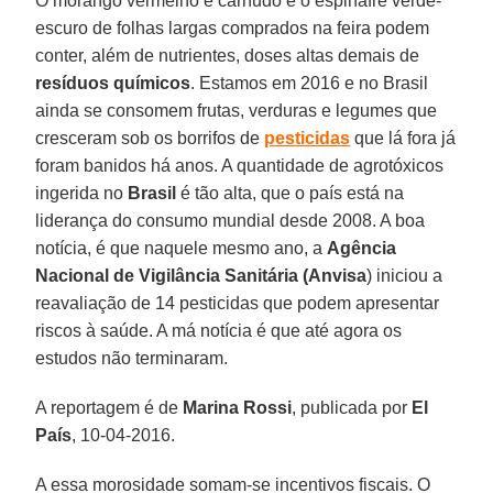
O morango vermelho e carnudo e o espinafre verde-
escuro de folhas largas comprados na feira podem
conter, além de nutrientes, doses altas demais de
resíduos químicos
. Estamos em 2016 e no Brasil
ainda se consomem frutas, verduras e legumes que
cresceram sob os borrifos de
pesticidas
que lá fora já
foram banidos há anos. A quantidade de agrotóxicos
ingerida no
Brasil
é tão alta, que o país está na
liderança do consumo mundial desde 2008. A boa
notícia, é que naquele mesmo ano, a
Agência
Nacional de Vigilância Sanitária (Anvisa
) iniciou a
reavaliação de 14 pesticidas que podem apresentar
riscos à saúde. A má notícia é que até agora os
estudos não terminaram.
A reportagem é de
Marina Rossi
, publicada por
El
País
, 10-04-2016.
A essa morosidade somam-se incentivos fiscais. O