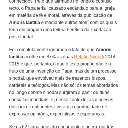
conhecidos. Pelo que afirmado no longo e confuso
texto, o Papa teria "causado escândalo para a Igreja
em matéria de fé e moral, através da publicação de
Amoris laetitia
e mediante outros atos" com os quais
teria encorajado uma leitura herética da Exortação
pós-sinodal.
Foi completamente ignorado o fato de que
Amoris
laetitia
acolhe em 87% as duas
Relatio Synodi
2014-
2015 e que, portanto, o que o texto propõe não é o
fruto de uma invenção do Papa, mas de um processo
sinodal, que envolveu mais de trezentos bispos,
cardeais e teólogos. Mas não só: os temas abordados
no longo debate sinodal surgiram a partir de duas
consultas mundiais. E, nesse contexto, as dioceses
dos cinco continentes tiveram a oportunidade de
expressar opiniões, expectativas e esperanças.
Se os 62 signatários do documento e quem, por trás