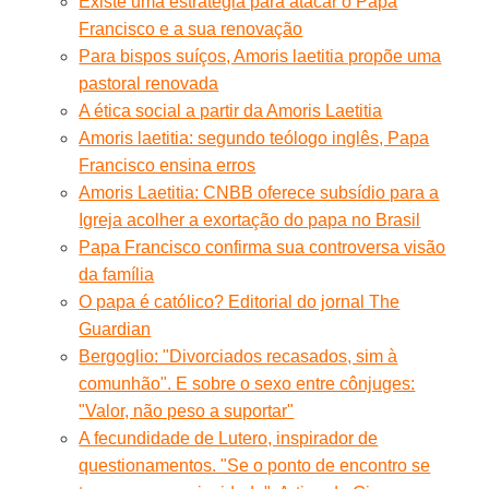
Existe uma estratégia para atacar o Papa
Francisco e a sua renovação
Para bispos suíços, Amoris laetitia propõe uma
pastoral renovada
A ética social a partir da Amoris Laetitia
Amoris laetitia: segundo teólogo inglês, Papa
Francisco ensina erros
Amoris Laetitia: CNBB oferece subsídio para a
Igreja acolher a exortação do papa no Brasil
Papa Francisco confirma sua controversa visão
da família
O papa é católico? Editorial do jornal The
Guardian
Bergoglio: "Divorciados recasados, sim à
comunhão". E sobre o sexo entre cônjuges:
"Valor, não peso a suportar"
A fecundidade de Lutero, inspirador de
questionamentos. "Se o ponto de encontro se