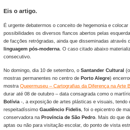
Eis o artigo.
É urgente debatermos o conceito de hegemonia e colocar s
possibilidades os diversos flancos abertos pelas esquerda
de facções retrógradas, ainda que disseminadas através 
linguagem pós-moderna
. O caso citado abaixo materiali
consecutivo.
No domingo, dia 10 de setembro, o
Santander Cultural
(o
mostras permanentes no centro de
Porto Alegre
) encerr
mostra
Queermuseu – Cartografias da Diferença na Arte B
durar até 08 de outubro – data consagrada como o martír
Bolívia
-, a exposição de artes plásticas e visuais, tendo
respeitadíssimo
Gaudêncio Fidelis
, foi o epicentro de m
conservadora na
Província de São Pedro
. Mais do que d
aptas ou não para visitação escolar, do ponto de vista es