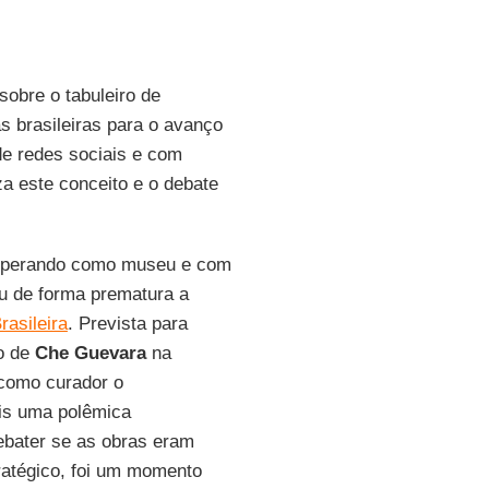
obre o tabuleiro de
s brasileiras para o avanço
de redes sociais e com
za este conceito e o debate
perando como museu e com
ou de forma prematura a
rasileira
. Prevista para
io de
Che Guevara
na
 como curador o
ais uma polêmica
ebater se as obras eram
tratégico, foi um momento