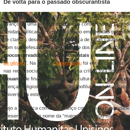
De volta para o passado obscurantista
Nosso país, a partir da segunda metade do primeiro
gove
avanço de uma auto-representação conservadora, fazendo
tímidas políticas de reconhecimento empregadas pelo derro
de classes desconstituído. A política de cotas catalisou a
com sua defesa da “meritocracia” e dos valores da “supera
neoconservadores
e
neopentecostais
se unificaram con
de gênero
”. Na mostra
Queermuseu
foi esta a bandeira q
nas redes sociais; em paralelo, uma crítica fora de contex
Rouanet
de financiamento para a cultura. Ponto para a
di
crenças religioso, acusações de zoofilia e pedofilia, traz
universo da estética e das artes.
Vejo a polêmica como um avanço concreto da capacidade 
conservadora em nome da “maioria” (suposta) silenciosa 
recursos de mobilização. Não é um tema menor, longe di