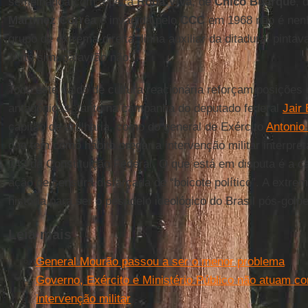
semelhança com a peça
Roda Viva
, de
Chico Buarque
, 
Martinez Corrêa
e invadida pelo
CCC
em 1968 não é nenh
grupo de extrema-direita, linha auxiliar da ditadura, pint
“Arte sim, palavrão não!”.
Todo este caldo de cultura reacionária reforçam posições
antagônicas, tanto na campanha do deputado federal
Jair
capitão de artilharia, como do general de Exército
Antonio
que tem como hábito pregar a intervenção militar interpret
142 da Constituição Federal. O que está em disputa é a c
ação de censura disfarçada de “boicote político”. A extrem
história para ser o pesadelo ideológico do Brasil pós-golp
Leia mais
General Mourão passou a ser o menor problema
Governo, Exército e Ministério Público não atuam co
intervenção militar