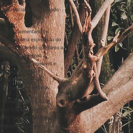
a e do conservadorismo
-saxão iniciado no chamado
edente, aumentando a
adora como uma expressão do
adores). Entendo que tanto a
a que não autorizou a
precedente. É possível e
abeas preventivo,
rdas fascistas e um
 em todos os sentidos.
er conseguido mobilizar
ivo físico e, assim,
ema “sagrado” desde a
vanguarda. Qualquer