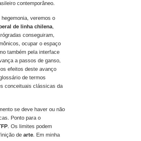
rasileiro contemporâneo.
e hegemonia, veremos o
beral de linha chilena
,
trógradas conseguiram,
mônicos, ocupar o espaço
o também pela interface
avança a passos de ganso,
os efeitos deste avanço
glossário de termos
s conceituais clássicas da
namento se deve haver ou não
icas. Ponto para o
TFP
. Os limites podem
finição de
arte
. Em minha