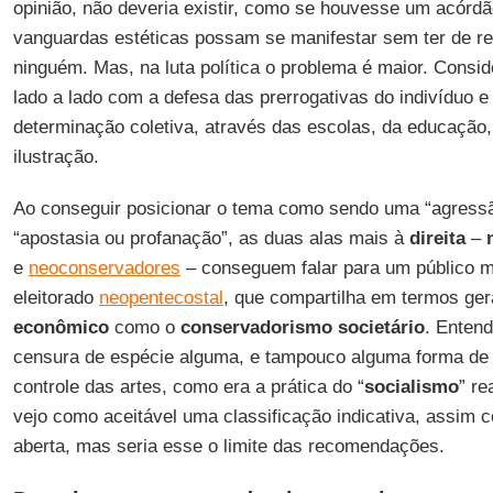
opinião, não deveria existir, como se houvesse um acórdã
vanguardas estéticas possam se manifestar sem ter de r
ninguém. Mas, na luta política o problema é maior. Consi
lado a lado com a defesa das prerrogativas do indivíduo e 
determinação coletiva, através das escolas, da educação,
ilustração.
Ao conseguir posicionar o tema como sendo uma “agressã
“apostasia ou profanação”, as duas alas mais à
direita
–
e
neoconservadores
– conseguem falar para um público m
eleitorado
neopentecostal
, que compartilha em termos ger
econômico
como o
conservadorismo societário
. Enten
censura de espécie alguma, e tampouco alguma forma de 
controle das artes, como era a prática do “
socialismo
” re
vejo como aceitável uma classificação indicativa, assi
aberta, mas seria esse o limite das recomendações.