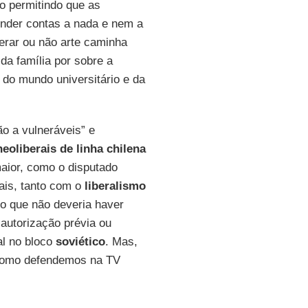
o permitindo que as
ender contas a nada e nem a
derar ou não arte caminha
da família por sobre a
 do mundo universitário e da
o a vulneráveis” e
neoliberais de linha chilena
aior, como o disputado
ais, tanto com o
liberalismo
do que não deveria haver
autorização prévia ou
al no bloco
soviético
. Mas,
m como defendemos na TV