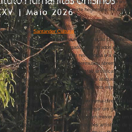
parte do período de avanço do retrocesso, da intolerânci
culturalmente orientado para o norte hegemônico e anglo
terceiro turno das eleições de 2014.
A decisão do
Santander Cultural
já abriu um péssimo prec
judicialização da vida cotidiana e a politização conserv
poder de veto do estamento togado (magistrados e procur
censura da direita, como o ato de resistência e a sentenç
reabertura imediata da mostra Queermuseu abrem severo 
muitas vezes provável observar mostras artísticas com h
articulação jurídica prévia, precaução para ataques de ho
necessário aumento de auto-organização dos expositores,
A vitória pontual destas vertentes da extrema-direita foi t
socialmente de forma virtual, sem empregar um grande efet
poupando recursos. Também conseguiram mexer em um t
Abertura política: a censura às expressões artísticas de 