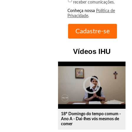
receber comunicações.
Conheça nossa
Política de
Privacidade
.
Vídeos IHU
play_circle_outline
18º Domingo do tempo comum -
Ano A - Dai-lhes vós mesmos de
comer