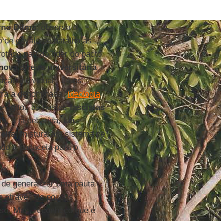
rno Dilma
, observa o
 de cavalo de batalha as
tado partido líder do pacto
nova direita universitária
ção individual”. Já os
tra a denominada “
ideologia
ue agitou as hostes
fascistas
to, a já debatida,
Lei
reita
: misturaram sistema de
endo a panaceia para o
de generalizar uma pauta
e através de poucos
sso. Mas, reconheço que é