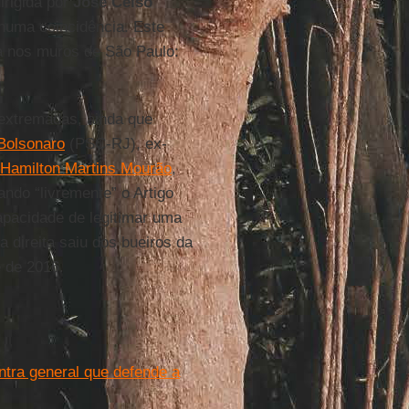
dirigida por
José Celso
uma coincidência. Este
ava nos muros de São Paulo:
 extremadas, ainda que
 Bolsonaro
(PSC-RJ), ex-
 Hamilton Martins Mourão
,
ando “livremente” o Artigo
apacidade de legitimar uma
a direita saiu dos bueiros da
e de 2016.
ntra general que defende a