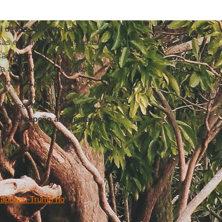
 de ser aplicado por
as em unidades religiosas –
ação dos mesmos,
 a aprovação prévia dos
zação da pesquisa.
cabou sendo a sustentação
 da
percepção ambiental
de
os apoiam Trump no