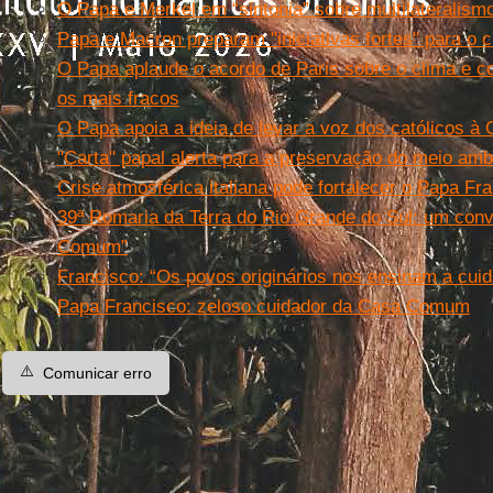
O Papa e Merkel em “sintonia” sobre multilateralism
Papa e Macron preparam "iniciativas fortes" para o c
O Papa aplaude o acordo de Paris sobre o clima e 
os mais fracos
O Papa apoia a ideia de levar a voz dos católicos à
"Carta" papal alerta para a preservação do meio amb
Crise atmosférica italiana pode fortalecer o Papa F
39ª Romaria da Terra do Rio Grande do Sul: um convi
Comum”
Francisco: “Os povos originários nos ensinam a cu
Papa Francisco: zeloso cuidador da Casa Comum
⚠️
Comunicar erro