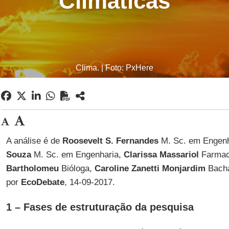
Climáticas
Clima. | Foto: PxHere
A análise é de
Roosevelt S. Fernandes
M. Sc. em Engenh
Souza
M. Sc. em Engenharia,
Clarissa Massariol
Farmac
Bartholomeu
Bióloga,
Caroline Zanetti Monjardim
Bacha
por
EcoDebate
, 14-09-2017.
1 – Fases de estruturação da pesquisa