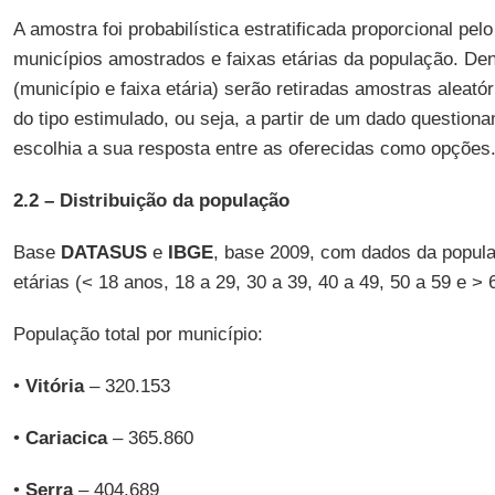
A amostra foi probabilística estratificada proporcional pe
municípios amostrados e faixas etárias da população. Den
(município e faixa etária) serão retiradas amostras aleatór
do tipo estimulado, ou seja, a partir de um dado question
escolhia a sua resposta entre as oferecidas como opções
2.2 –
Distribuição da população
Base
DATASUS
e
IBGE
, base 2009, com dados da popula
etárias (< 18 anos, 18 a 29, 30 a 39, 40 a 49, 50 a 59 e > 
População total por município:
•
Vitória
– 320.153
•
Cariacica
– 365.860
•
Serra
– 404.689