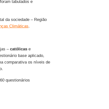
 foram tabulados e
ntal da sociedade – Região
ças Climáticas
.
ejas –
católicas
e
stionário base aplicado,
a comparativa os níveis de
o.
60 questionários