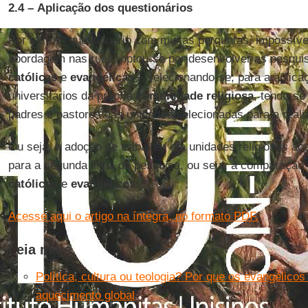
2.4 –
Aplicação dos questionários
Por ser um questionário com muitas perguntas, impossível
abordagem nas ruas, optou-se por desenvolver as pesquis
católicas
e
evangélicas
– selecionando-se, para a aplic
universitários da própria
comunidade religiosa
, tendo-se
padres e pastores das unidades selecionadas para a reali
Ou seja, a adoção de trabalhar em unidades religiosas a
para a segunda linha de pesquisa, ou seja, a comparação
católicos
e
evangélicos
.
Acesse aqui o artigo na íntegra, no formato PDF.
Leia mais
Política, cultura ou teologia? Por que os evangélic
aquecimento global