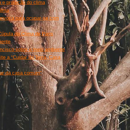
o e proteção do clima
lima
convoca para ocupar-se com
 Cúpula do Clima de Paris
iente
rancisco sobre o meio ambiente
te a “Cuidar da Terra, Casa
idar da casa comum”