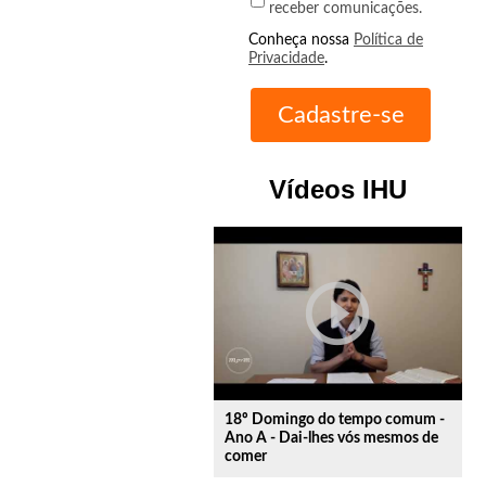
receber comunicações.
Conheça nossa
Política de
Privacidade
.
Vídeos IHU
play_circle_outline
18º Domingo do tempo comum -
Ano A - Dai-lhes vós mesmos de
comer