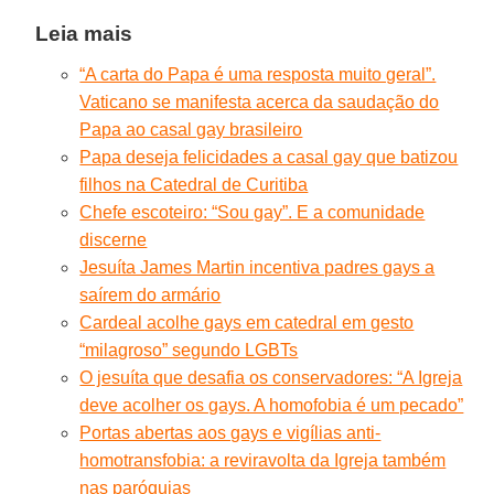
Leia mais
“A carta do Papa é uma resposta muito geral”.
Vaticano se manifesta acerca da saudação do
Papa ao casal gay brasileiro
Papa deseja felicidades a casal gay que batizou
filhos na Catedral de Curitiba
Chefe escoteiro: “Sou gay”. E a comunidade
discerne
Jesuíta James Martin incentiva padres gays a
saírem do armário
Cardeal acolhe gays em catedral em gesto
“milagroso” segundo LGBTs
O jesuíta que desafia os conservadores: “A Igreja
deve acolher os gays. A homofobia é um pecado”
Portas abertas aos gays e vigílias anti-
homotransfobia: a reviravolta da Igreja também
nas paróquias