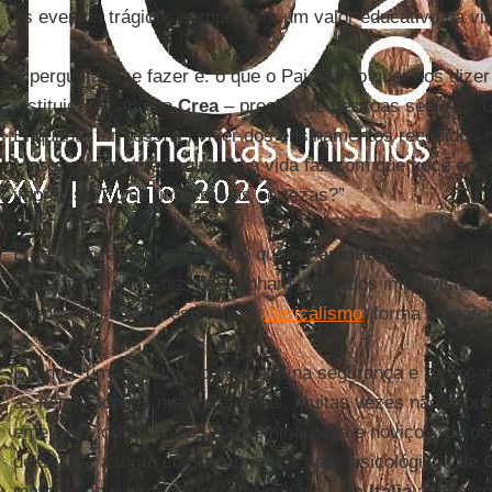
os eventos trágicos sempre têm um valor educativo na vi
A pergunta a se fazer é: o que o Pai Eterno quer nos dize
instituição – admite
Crea
– precisa de pessoas seguras. 
Enquanto for possível viver dos ensinamentos recebidos 
Mas o que acontece quando a vida faz com que você enco
imprevisto? Que fim terão as certezas?”
É por isso, acrescenta
Crea
, que o
Papa Francisco
insist
“Saiam!”. Ele nos diz: não tenham medo dos imprevistos.
doença tenaz do presbítero, o
clericalismo
, forma de narc
E ainda: uma instituição centrada na segurança e na orga
as necessidades mais profundas, muitas vezes não expre
emergem, criam abalos) de seminaristas e noviços, ou o
delas? De acordo com a teoria dos tipos psicológicos de
maioria, os padres do terceiro milênio – na
Itália
assim c