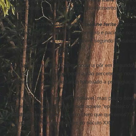
no
Reino Unido
– estão centrados no sentimento e no jul
Em resumo, escreve
Crea
no seu
Tonache ferite
[Túnica
“evidenciam um perfil de ministro rotineiro e paciente nos
as situações pastorais com empenho e segundo modalidade
uma sensação de segurança.
“Esse espírito metódico, porém, poderia pôr em segundo 
renovação e mudança, pois poderia não perceber as nov
coisas novas a se fazer, estando habituado a privilegiar o 
Em extrema síntese: um clero confiável, mas pouco flexív
se por em discussão. Eis explicado aquele “epimeteico”. 
de
Washington
até nós: é esse o clero que queremos? Ou
que a Igreja e o mundo precisam no século XXI?