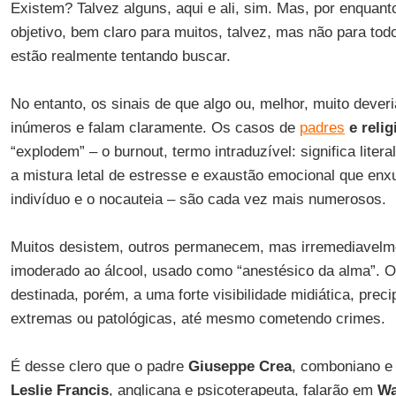
Existem? Talvez alguns, aqui e ali, sim. Mas, por enquan
objetivo, bem claro para muitos, talvez, mas não para tod
estão realmente tentando buscar.
No entanto, os sinais de que algo ou, melhor, muito dever
inúmeros e falam claramente. Os casos de
padres
e relig
“explodem” – o burnout, termo intraduzível: significa liter
a mistura letal de estresse e exaustão emocional que enx
indivíduo e o nocauteia – são cada vez mais numerosos.
Muitos desistem, outros permanecem, mas irremediavelme
imoderado ao álcool, usado como “anestésico da alma”. O
destinada, porém, a uma forte visibilidade midiática, prec
extremas ou patológicas, até mesmo cometendo crimes.
É desse clero que o padre
Giuseppe Crea
, comboniano e 
Leslie Francis
, anglicana e psicoterapeuta, falarão em
Wa