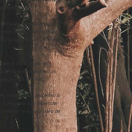
gamento.
s feridas], as pesquisas
 ritmos, capaz de enfrentar
s já aprendidas”. Ele vive
plano a capacidade de
idades que emergem ou as
que já está definido.”
el, muito pouco propenso a
E a pergunta que repercute
, melhor: é esse o clero de