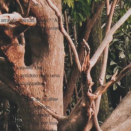
da de qualquer um.
r através dessas dores? “A
Organizadas. Perseverantes.
nesse sentido, tudo bem.
ntre algo inesperado e
e tanto naquele seu
 Esse é o antídoto para uma
isismo centralizador.
nização é capaz de acolher
ssadas (e que, quando
s formadores têm medo
Carl Gustav Jung
, em sua
omo na
América do Norte
e