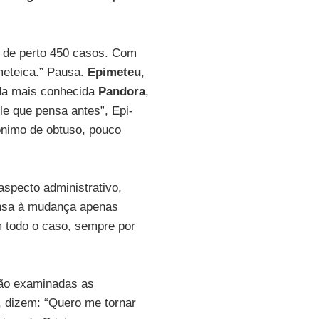
ar de perto 450 casos. Com
meteica.” Pausa.
Epimeteu
,
da mais conhecida
Pandora
,
le que pensa antes”, Epi-
nônimo de obtuso, pouco
aspecto administrativo,
ensa à mudança apenas
m todo o caso, sempre por
São examinadas as
, dizem: “Quero me tornar