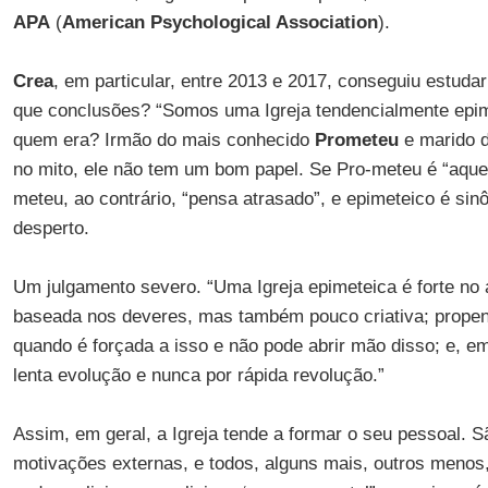
APA
(
American Psychological Association
).
Crea
, em particular, entre 2013 e 2017, conseguiu estud
que conclusões? “Somos uma Igreja tendencialmente epi
quem era? Irmão do mais conhecido
Prometeu
e marido 
no mito, ele não tem um bom papel. Se Pro-meteu é “aque
meteu, ao contrário, “pensa atrasado”, e epimeteico é si
desperto.
Um julgamento severo. “Uma Igreja epimeteica é forte no 
baseada nos deveres, mas também pouco criativa; prop
quando é forçada a isso e não pode abrir mão disso; e, e
lenta evolução e nunca por rápida revolução.”
Assim, em geral, a Igreja tende a formar o seu pessoal. 
motivações externas, e todos, alguns mais, outros menos