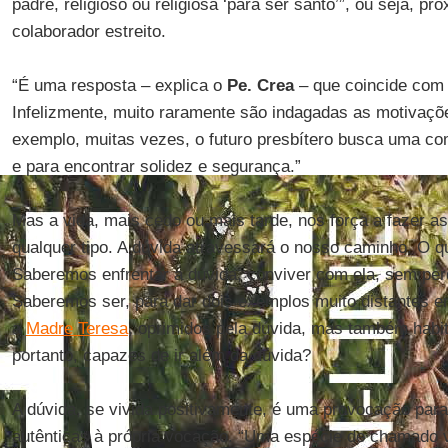
padre, religioso ou religiosa ‘para ser santo’”, ou seja, pr
colaborador estreito.
“É uma resposta – explica o
Pe. Crea
– que coincide com 
Infelizmente, muito raramente são indagadas as motivaçõ
exemplo, muitas vezes, o futuro presbítero busca uma co
e para encontrar solidez e segurança.”
Mas a vida, mais cedo ou mais tarde, nos força a fazer a
qualquer tipo. A dúvida atravessará o nosso caminho. O q
Saberemos enfrentar a dúvida, conviver com ela, sem per
Saberemos ser, para dar dois exemplos muito distantes e
a
Madre Teresa
, oprimidos pela dúvida, mas também habit
portanto, capazes de ir além da dúvida?
A dúvida, se vivida positivamente, é uma provocação para
autênticas à própria vocação. “Uma espécie de chamado v