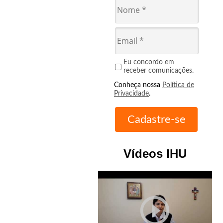
Eu concordo em
receber comunicações.
Conheça nossa
Política de
Privacidade
.
Vídeos IHU
play_circle_outline