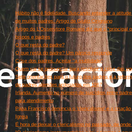
Leia mais
Hábito não é fidelidade. Buscando entender a atitude
de muitos padres. Artigo de Giulio Cirignano
Artigo do L’Osservtore Romano diz que o “principal 
bispos e padres
O que resta do padre?
O que resta do padre? Um pároco responde
Crise dos padres. Aceitar "a inutilidade"
Quem vai se pronunciar para resolver a crise das v
Sete orientações para o futuro dos padres e a refor
de padres alemães ordenados em 1967
Irlanda. Aumento no número de suicídios entre padres
para atendimento
Papa Francisco denuncia o 'clericalismo' e a criação 
Igreja
É hora de deixar o clericalismo no passado, de onde