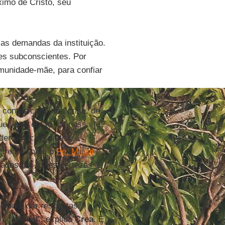
óximo de Cristo, seu
as demandas da instituição.
es subconscientes. Por
munidade-mãe, para confiar
s contas com uma crise, de
ue será, então, da nossa fé?
der o núcleo da fé?
ntre si, como o
Pe. Milani
e
ados por fortes certezas e,
 poder dar respostas
ocacional”, explica
Crea
. E