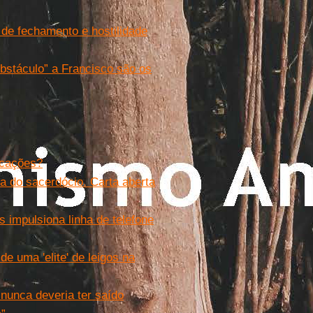
 de fechamento e hostilidade
obstáculo” a Francisco são os
ocações?
ma do sacerdócio. Carta aberta
 impulsiona linha de telefone
de uma 'elite' de leigos na
 nunca deveria ter saído