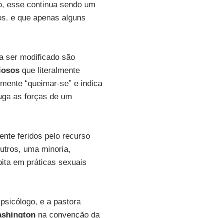
to, esse continua sendo um
os, e que apenas alguns
ia ser modificado são
iosos
que literalmente
almente “queimar-se” e indica
uga as forças de um
nte feridos pelo recurso
utros, uma minoria,
ipita em práticas sexuais
psicólogo, e a pastora
shington
na convenção da