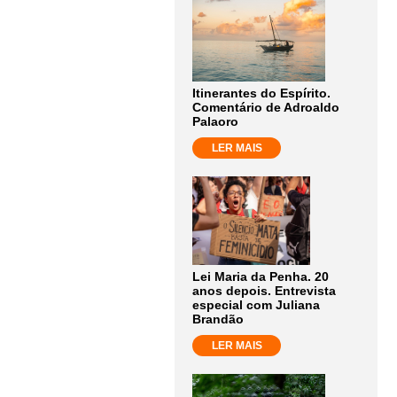
Itinerantes do Espírito.
Comentário de Adroaldo
Palaoro
LER MAIS
Lei Maria da Penha. 20
anos depois. Entrevista
especial com Juliana
Brandão
LER MAIS