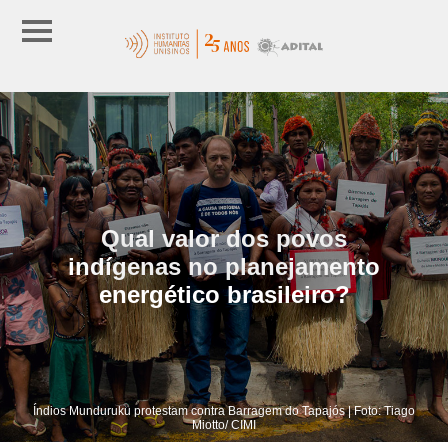
Qual valor dos povos
indígenas no planejamento
energético brasileiro?
Índios Munduruku protestam contra Barragem do Tapajós | Foto: Tiago
Miotto/ CIMI