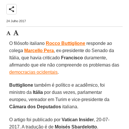
share
24 Julho 2017
O filósofo italiano
Rocco Buttiglione
responde ao
colega
Marcello Pera
, ex-presidente do Senado da
Itália, que havia criticado
Francisco
duramente,
afirmando que ele não compreende os problemas das
democracias ocidentais
.
Buttiglione
também é político e acadêmico, foi
ministro da
Itália
por duas vezes, parlamentar
europeu, vereador em Turim e vice-presidente da
Câmara dos Deputados
italiana.
O artigo foi publicado por
Vatican Insider
, 20-07-
2017. A tradução é de
Moisés Sbardelotto
.