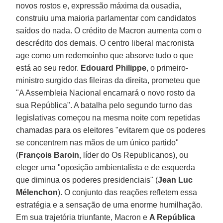
novos rostos e, expressão máxima da ousadia,
construiu uma maioria parlamentar com candidatos
saídos do nada. O crédito de Macron aumenta com o
descrédito dos demais. O centro liberal macronista
age como um redemoinho que absorve tudo o que
está ao seu redor.
Edouard Philippe
, o primeiro-
ministro surgido das fileiras da direita, prometeu que
"A Assembleia Nacional encarnará o novo rosto da
sua República". A batalha pelo segundo turno das
legislativas começou na mesma noite com repetidas
chamadas para os eleitores "evitarem que os poderes
se concentrem nas mãos de um único partido"
(
François Baroin
, líder do Os Republicanos), ou
eleger uma "oposição ambientalista e de esquerda
que diminua os poderes presidenciais" (
Jean Luc
Mélenchon
). O conjunto das reações refletem essa
estratégia e a sensação de uma enorme humilhação.
Em sua trajetória triunfante, Macron e
A República