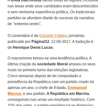
A
onda macronista
varreu todas as regiões, inclusive
nas áreas onde seus candidatos eram desconhecidos
e sem nenhuma experiência política. Os tradicionais
partidos se afundam diante do sucesso da narrativa
de "extremo-centro".
O comentário é de
Eduardo Febbro
, jornalista,
publicado por
Página/12
, 12-06-2017. A tradução é
de
Henrique Denis Lucas
.
O macronismo tornou-se uma tendência política. A
última criação da
sociedade liberal
arrasou os seus
rivais no primeiro turno das eleições legislativas.
Cinco semanas depois de ter conquistado a
presidência da República com um partido criado há
apenas um ano, o chefe de Estado,
Emmanuel
Macron
, e seu partido,
A República em Marcha
,
conseguiram nas urnas um resultado histórico. Com
32% dos votos, o partido presidencial se distanciou