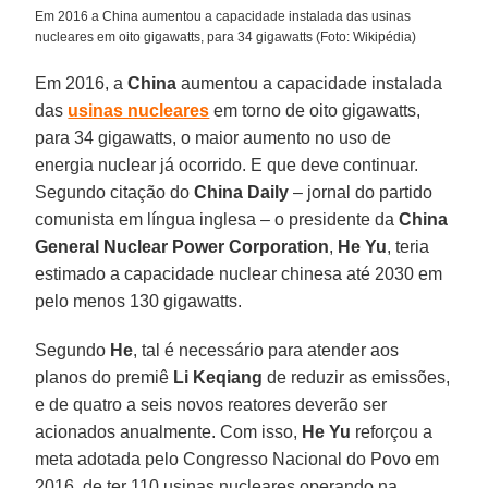
Em 2016 a China aumentou a capacidade instalada das usinas
nucleares em oito gigawatts, para 34 gigawatts (Foto: Wikipédia)
Em 2016, a
China
aumentou a capacidade instalada
das
usinas nucleares
em torno de oito gigawatts,
para 34 gigawatts, o maior aumento no uso de
energia nuclear já ocorrido. E que deve continuar.
Segundo citação do
China Daily
– jornal do partido
comunista em língua inglesa – o presidente da
China
General Nuclear Power Corporation
,
He Yu
, teria
estimado a capacidade nuclear chinesa até 2030 em
pelo menos 130 gigawatts.
Segundo
He
, tal é necessário para atender aos
planos do premiê
Li Keqiang
de reduzir as emissões,
e de quatro a seis novos reatores deverão ser
acionados anualmente. Com isso,
He Yu
reforçou a
meta adotada pelo Congresso Nacional do Povo em
2016, de ter 110 usinas nucleares operando na