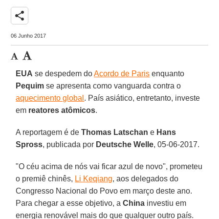
share
06 Junho 2017
EUA
se despedem do
Acordo de Paris
enquanto
Pequim
se apresenta como vanguarda contra o
aquecimento global
. País asiático, entretanto, investe
em
reatores atômicos
.
A reportagem é de
Thomas Latschan
e
Hans
Spross
, publicada por
Deutsche Welle
, 05-06-2017.
"O céu acima de nós vai ficar azul de novo", prometeu
o premiê chinês,
Li Keqiang
, aos delegados do
Congresso Nacional do Povo em março deste ano.
Para chegar a esse objetivo, a
China
investiu em
energia renovável mais do que qualquer outro país.