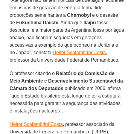
"Até agora não se tem notícias de que algum acidente
em usinas de geração de energia tenha tido
proporções semelhantes a
Chernobyl
e o desastre
de
Fukushima Daiichi
. Ainda que
Itaipu
fosse
destruída, e a maior parte da Argentina fosse por água
abaixo, não ficariam seqüelas em gerações
sucessivas a exemplo do que ocorreu na Ucrânia e
no Japão", constata
Heitor Scalambrini Costa
,
professor da Universidade Federal de Pernambuco.
O professor citando o
Relatório da Comissão de
Meio Ambiente e Desenvolvimento Sustentável da
Câmara dos Deputados
publicado em 2006, afirma
"que o Estado brasileiro está longe de ter a estrutura
necessária para garantir a segurança das atividades
e instalações nucleares".
Heitor Scalambrini Costa
, professor associado da
Universidade Federal de Pernambuco (UFPE),