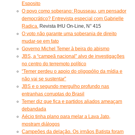
Esposito
O povo como soberano: Rousseau, um pensador
democrático? Entrevista especial com Gabrielle
Radica.
Revista IHU On-Line, N° 415
O voto não garante uma soberania de direito
mudar-se em fato
Governo Michel Temer à beira do abismo
JBS, a “campeã nacional” alvo de investigações
no centro do terremoto político
“Temer perdeu o apoio do oligopólio da mídia e
não vai se sustentar”
JBS e o segundo mergulho profundo nas
entranhas corruptas do Brasil
Temer diz que fica e partidos aliados ameaçam
debandada
Aécio tinha plano para melar a Lava Jato,
mostram diálogos
Campeões da delação. Os irmãos Batista foram