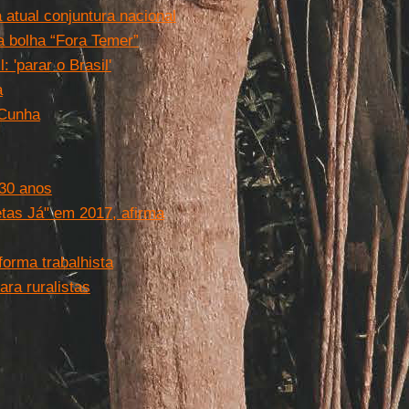
 atual conjuntura nacional
a bolha “Fora Temer”
 'parar o Brasil'
a
 Cunha
 30 anos
tas Já" em 2017, afirma
orma trabalhista
ra ruralistas