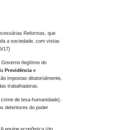
ecessárias Reformas, que
da a sociedade, com vistas
5/17)
o Governo ilegítimo do
da
Previdência
e
ão impostas ditatorialmente,
das trabalhadoras.
m crime de lesa-humanidade).
s detentores do poder
“A equipe econômica (do