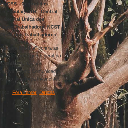
sil, CSB
-
Central dos
l e Popular, CTB
-
Central
-
Central Única dos
Classe Trabalhadora, NCST
 Geral dos Trabalhadores
).
ha para Brasília” contra as
ra a segunda greve geral do
na luta! Aliadas aos
de civil - como Comunidades
las são uma força invencível.
stiça!
Fora Temer
!
Diretas