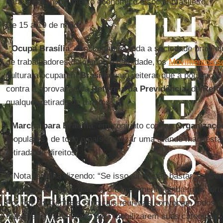
para o desenvolvimento econômico e social brasileiro.
De 15 a 19 de maio:
-
Ocupa Brasília
: conclamamos toda a sociedade brasileir
de trabalhadores do campo e da cidade, os
Movimentos so
cultura a ocuparem
Brasília
para reiterar que a população 
contra a aprovação da
Reforma da Previdência
, da
Refo
qualquer retirada de direitos;
-
Marcha para Brasília
: em conjunto com as
Organizaçõe
(populares) de todo o país, realizar uma grande manifes
retirada de direitos”.
A Nota termina dizendo: “Se isso ainda não bastar, as
Cen
compromisso de organizar um movimento ainda mais forte d
Por fim, as Centrais Sindicais reunidas convocam todos o
trabalhadores do Brasil para mobilizarem suas categorias