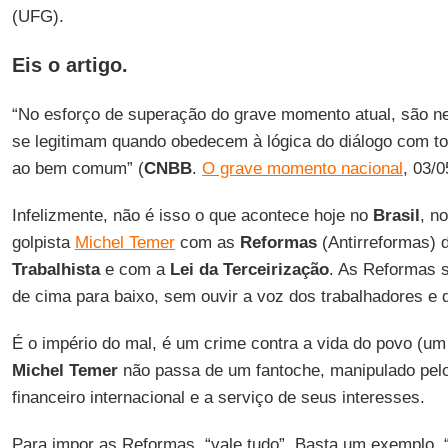
(UFG).
Eis o artigo.
“No esforço de superação do grave momento atual, são n
se legitimam quando obedecem à lógica do diálogo com to
ao bem comum” (
CNBB
.
O grave momento nacional
, 03/0
Infelizmente, não é isso o que acontece hoje no
Brasil
, n
golpista
Michel Temer
com as
Reformas
(Antirreformas) 
Trabalhista
e com a
Lei da Terceirização
. As Reformas s
de cima para baixo, sem ouvir a voz dos trabalhadores e 
É o império do mal, é um crime contra a vida do povo (u
Michel Temer
não passa de um fantoche, manipulado pelo
financeiro internacional e a serviço de seus interesses.
Para impor as Reformas, “vale tudo”. Basta um exemplo. 