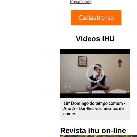
Privacidade
.
Vídeos IHU
play_circle_outline
18º Domingo do tempo comum -
Ano A - Dai-lhes vós mesmos de
comer
Revista ihu on-line