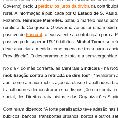
Governo) decidiu
perdoar os juros da dívida
da contribuiç
rural. A informação é publicada por
O Estado de S. Paulo
Fazenda,
Henrique Meirelles
, bateu o martelo nesse pon
ruralista do Congresso. O Governo vai editar uma medida p
passivo do
Funrural
, o equivalente à contribuição para a P
passivo pode superar R$ 10 bilhões.
Michel Temer
se reú
deve anunciar a medida como moeda de troca para o apoi
Previdência”. O descaramento é total e a sem-vergonhice 
No dia 4 do mês corrente, as
Centrais Sindicais
- na Not
mobilização contra a retirada de direitos
” - “avaliaram 
abril como a maior mobilização da classe trabalhadora bra
trabalhadores demonstraram sua disposição em combater
social, dos Direitos trabalhistas e das Organizações Sindi
Continuam dizendo: “A forte paralisação teve adesão nas 
públicos, bancos, transportes urbanos, portos e outros s