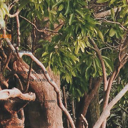
a, as diversas categorias
ciais
(populares) e de
brasileira é frontalmente
rma Trabalhista
e de toda e
s sindicais e sociais
tação em
Brasília
contra a
trais Sindicais
assumem o
o que foi o 28 de abril.
s Sindicatos de
 para esse calendário de