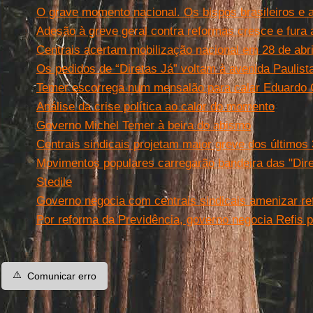
O grave momento nacional. Os bispos brasileiros e a
Adesão à greve geral contra reformas cresce e fura 
Centrais acertam mobilização nacional em 28 de abril:
Os pedidos de “Diretas Já” voltam à avenida Paulist
Temer escorrega num mensalão para calar Eduardo
Análise da crise política ao calor do momento
Governo Michel Temer à beira do abismo
Centrais sindicais projetam maior greve dos últimos
Movimentos populares carregarão bandeira das "Dire
Stedile
Governo negocia com centrais sindicais amenizar ref
Por reforma da Previdência, governo negocia Refis pa
⚠️
Comunicar erro