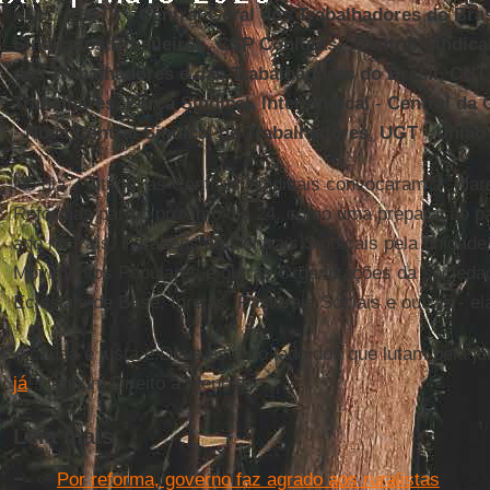
lutas” (CGTB -
Central Geral dos Trabalhadores do Bra
Sindicatos Brasileiros
,
CSP Conlutas
-
Central Sindica
dos Trabalhadores e das Trabalhadoras do Brasil, CUT
Trabalhares
,
Força Sindical
,
Intersindical
-
Central da 
-
Nova Central Sindical de Trabalhadores, UGT
-
União
No dia 7 último, as Centrais Sindicais convocaram a “Marc
Reformas para o próximo dia 24, como uma preparação pa
ano no País. Parabéns às Centrais Sindicais pela unidade 
Movimentos Populares e outras Organizações da socieda
Eclesiais de Base, Igrejas, Pastorais Sociais e outras - e
A causa é justa e Deus está do lado dos que lutam pela ju
já
! Nenhum Direito a Menos!
Leia mais
Por reforma, governo faz agrado aos ruralistas