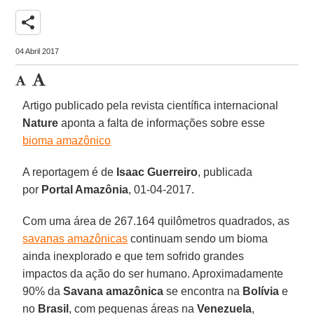
share
04 Abril 2017
Artigo publicado pela revista científica internacional
Nature
aponta a falta de informações sobre esse
bioma amazônico
A reportagem é de
Isaac Guerreiro
, publicada
por
Portal Amazônia
, 01-04-2017.
Com uma área de 267.164 quilômetros quadrados, as
savanas amazônicas
continuam sendo um bioma
ainda inexplorado e que tem sofrido grandes
impactos da ação do ser humano. Aproximadamente
90% da
Savana amazônica
se encontra na
Bolívia
e
no
Brasil
, com pequenas áreas na
Venezuela
,