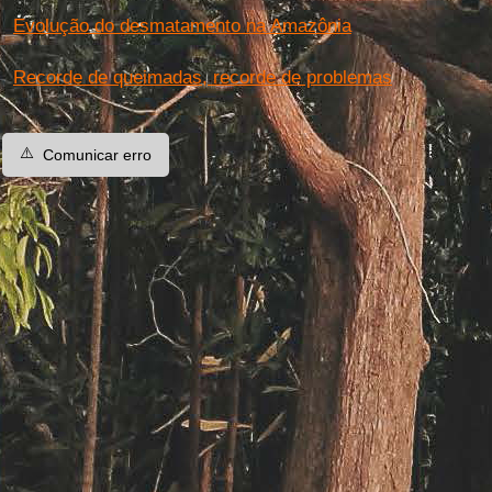
Evolução do desmatamento na Amazônia
Recorde de queimadas, recorde de problemas
⚠️
Comunicar erro