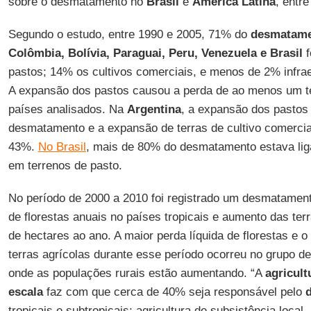
sobre o desmatamento no
Brasil
e
América Latina
, entre
Segundo o estudo, entre 1990 e 2005, 71% do
desmatame
Colômbia, Bolívia, Paraguai, Peru, Venezuela e Brasil
f
pastos; 14% os cultivos comerciais, e menos de 2% infra
A expansão dos pastos causou a perda de ao menos um te
países analisados. Na
Argentina
, a expansão dos pastos
desmatamento e a expansão de terras de cultivo comerci
43%.
No Brasil
, mais de 80% do desmatamento estava lig
em terrenos de pasto.
No período de 2000 a 2010 foi registrado um desmatament
de florestas anuais no países tropicais e aumento das ter
de hectares ao ano. A maior perda líquida de florestas e o
terras agrícolas durante esse período ocorreu no grupo de
onde as populações rurais estão aumentando. “A
agricult
escala
faz com que cerca de 40% seja responsável pelo
tropicais e subtropicais; agricultura de subsistência local