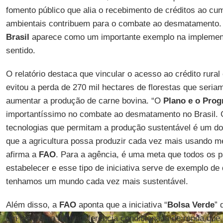
fomento público que alia o recebimento de créditos ao c
ambientais contribuem para o combate ao desmatamento. S
Brasil
aparece como um importante exemplo na implement
sentido.
O relatório destaca que vincular o acesso ao crédito rural
evitou a perda de 270 mil hectares de florestas que seri
aumentar a produção de carne bovina. “O
Plano e o Pro
importantíssimo no combate ao desmatamento no Brasil. 
tecnologias que permitam a produção sustentável é um do
que a agricultura possa produzir cada vez mais usando m
afirma a
FAO
. Para a agência, é uma meta que todos os
estabelecer e esse tipo de iniciativa serve de exemplo de
tenhamos um mundo cada vez mais sustentável.
Além disso, a
FAO
aponta que a iniciativa “
Bolsa Verde
” 
um programa de transferência condicionada de renda que d