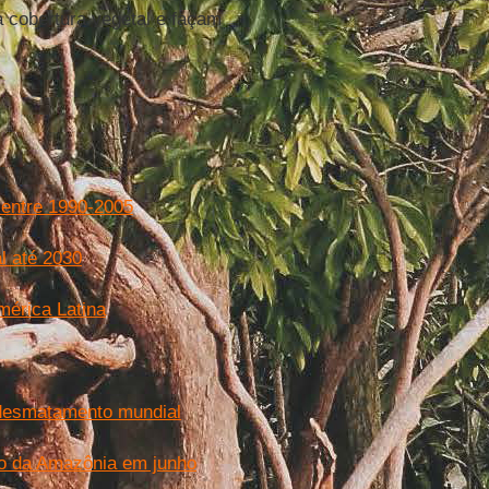
 cobertura vegetal e façam
 entre 1990-2005
l até 2030
mérica Latina
 desmatamento mundial
o da Amazônia em junho