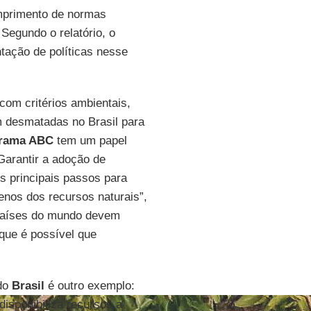
umprimento de normas
egundo o relatório, o
ação de políticas nesse
 com critérios ambientais,
am desmatadas no Brasil para
grama ABC
tem um papel
Garantir a adoção de
s principais passos para
enos dos recursos naturais”,
 países do mundo devem
 que é possível que
do
Brasil
é outro exemplo:
isponibiliza recursos a