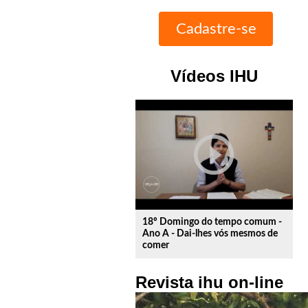
Vídeos IHU
play_circle_outline
18º Domingo do tempo comum -
Ano A - Dai-lhes vós mesmos de
comer
Revista ihu on-line