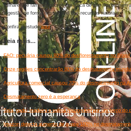
milhares de famílias pobres em troca de que mantenham a
a gestão de forma sustentável dos recursos naturais.
Confira o estudo
aqui
.
Leia mais...
FAO: pecuária causou 80% do desflorestamento no Brasil
Onze regiões concentrarão 80% do desmatamento mundia
Agricultura comercial causou 70% do desmatamento na A
Desmatamento zero é a esperança
Soja, gado, madeira e palma respondem por um terço do
Imazon detecta aumento de quase 100% no desmatament