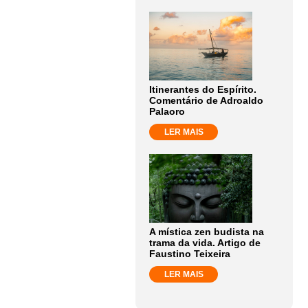
Itinerantes do Espírito.
Comentário de Adroaldo
Palaoro
LER MAIS
A mística zen budista na
trama da vida. Artigo de
Faustino Teixeira
LER MAIS