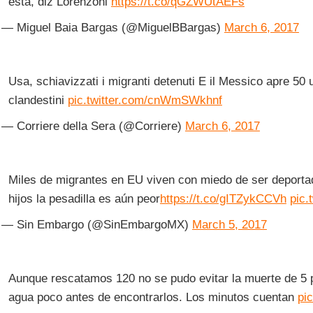
está, diz Lorenzoni
https://t.co/qGZWUtAEFs
— Miguel Baia Bargas (@MiguelBBargas)
March 6, 2017
Usa, schiavizzati i migranti detenuti E il Messico apre 50 u
clandestini
pic.twitter.com/cnWmSWkhnf
— Corriere della Sera (@Corriere)
March 6, 2017
Miles de migrantes en EU viven con miedo de ser deportad
hijos la pesadilla es aún peor
https://t.co/gITZykCCVh
pic.
— Sin Embargo (@SinEmbargoMX)
March 5, 2017
Aunque rescatamos 120 no se pudo evitar la muerte de 5 
agua poco antes de encontrarlos. Los minutos cuentan
pi