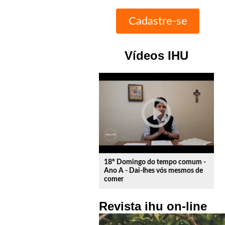
Vídeos IHU
play_circle_outline
18º Domingo do tempo comum -
Ano A - Dai-lhes vós mesmos de
comer
Revista ihu on-line