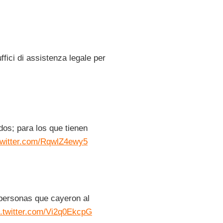
ffici di assistenza legale per
os; para los que tienen
twitter.com/RqwlZ4ewy5
personas que cayeron al
c.twitter.com/Vi2q0EkcpG