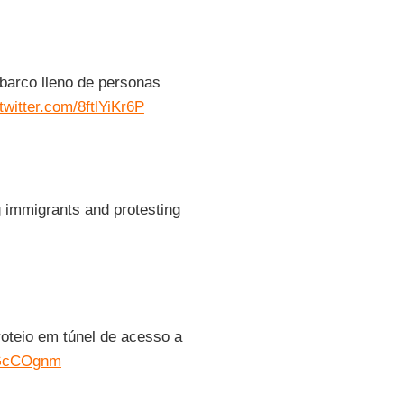
barco lleno de personas
.twitter.com/8ftlYiKr6P
 immigrants and protesting
oteio em túnel de acesso a
cgGcCOgnm