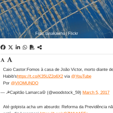
Foto: tanakawho | Flickr
Caio Castor:Fomos à casa de João Victor, morto diante d
Habib's
https://t.co/K35UZ2o6X2
via
@YouTube
Por
@VIOMUNDO
— ☭Capitão Lamarca☮️ (@woodstock_59)
March 5, 2017
Até golpista acha um absurdo: Reforma da Previdência não