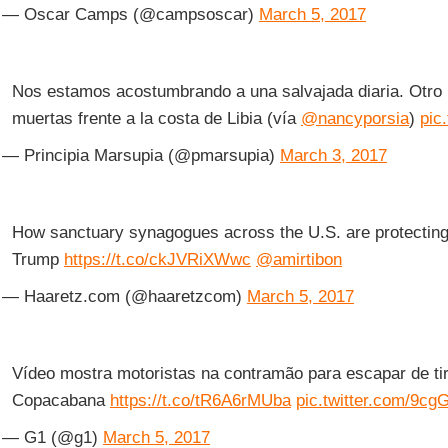
— Oscar Camps (@campsoscar)
March 5, 2017
Nos estamos acostumbrando a una salvajada diaria. Otro 
muertas frente a la costa de Libia (vía
@nancyporsia
)
pic
— Principia Marsupia (@pmarsupia)
March 3, 2017
How sanctuary synagogues across the U.S. are protecting
Trump
https://t.co/ckJVRiXWwc
@amirtibon
— Haaretz.com (@haaretzcom)
March 5, 2017
Vídeo mostra motoristas na contramão para escapar de tir
Copacabana
https://t.co/tR6A6rMUba
pic.twitter.com/9
— G1 (@g1)
March 5, 2017