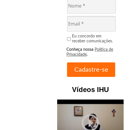
Eu concordo em
receber comunicações.
Conheça nossa
Política de
Privacidade
.
Vídeos IHU
play_circle_outline