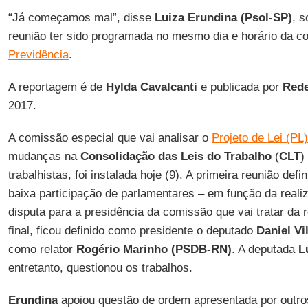
“Já começamos mal”, disse
Luiza Erundina (Psol-SP)
, s
reunião ter sido programada no mesmo dia e horário da 
Previdência
.
A reportagem é de
Hylda Cavalcanti
e publicada por
Rede
2017.
A comissão especial que vai analisar o
Projeto de Lei (PL
mudanças na
Consolidação das Leis do Trabalho
(
CLT
)
trabalhistas, foi instalada hoje (9). A primeira reunião defi
baixa participação de parlamentares – em função da reali
disputa para a presidência da comissão que vai tratar da 
final, ficou definido como presidente o deputado
Daniel V
como relator
Rogério Marinho (PSDB-RN)
. A deputada
L
entretanto, questionou os trabalhos.
Erundina
apoiou questão de ordem apresentada por outro