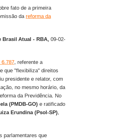
obre fato de a primeira
comissão da
reforma da
 Brasil Atual - RBA,
09-02-
) 6.787
, referente a
 e que "flexibiliza" direitos
niu presidente e relator, com
zação, no mesmo horário, da
reforma da Previdência. No
ilela (PMDB-GO)
e ratificado
uiza Erundina (Psol-SP)
,
s parlamentares que