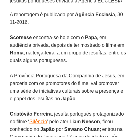
jesuítas portugueses enviada à Agência ECCLESIA.
A reportagem é publicada por
Agência Ecclesia
, 30-
11-2016.
Scorsese
encontra-se hoje com o
Papa,
em
audiência privada, depois de ter mostrado o filme em
Roma,
na terça-feira, a um grupo de jesuítas, entre os
quais alguns portugueses.
A Província Portuguesa da Companhia de Jesus, em
parceria com os promotores do filme, vai promover
uma série de iniciativas culturais sobre a presença e
o papel dos jesuítas no
Japão.
Cristóvão
Ferreira
, jesuíta português protagonizado
no filme ‘
Silêncio
’ pelo ator
Liam Neeson,
ficou
conhecido no
Japão
por
Sawano
Chuan
; entrou na
Companhia de Jesus aos 17 anos de idade e, três