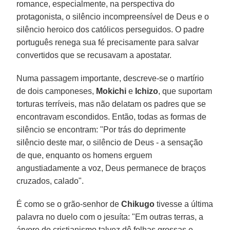
romance, especialmente, na perspectiva do
protagonista, o silêncio incompreensível de Deus e o
silêncio heroico dos católicos perseguidos. O padre
português renega sua fé precisamente para salvar
convertidos que se recusavam a apostatar.
Numa passagem importante, descreve-se o martírio
de dois camponeses,
Mokichi
e
Ichizo
, que suportam
torturas terríveis, mas não delatam os padres que se
encontravam escondidos. Então, todas as formas de
silêncio se encontram: "Por trás do deprimente
silêncio deste mar, o silêncio de Deus - a sensação
de que, enquanto os homens erguem
angustiadamente a voz, Deus permanece de braços
cruzados, calado".
É como se o grão-senhor de
Chikugo
tivesse a última
palavra no duelo com o jesuíta: "Em outras terras, a
árvore do cristianismo talvez dê folhas grossas e