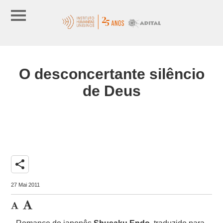
O desconcertante silêncio
de Deus
share
27 Mai 2011