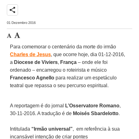
share
01 Dezembro 2016
Para comemorar o centenário da morte do irmão
Charles de Jesus
, que ocorre hoje, dia 01-12-2016,
a
Diocese de Viviers
,
França
– onde ele foi
ordenado – encarregou o roteirista e músico
Francesco Agnello
para realizar um espetáculo
teatral que repassa o seu percurso espiritual.
A reportagem é do jornal
L’Osservatore Romano
,
30-11-2016. A tradução é de
Moisés Sbardelotto
.
Intitulada
“Irmão universal”
, em referência à sua
incansável intenção de criar pontes