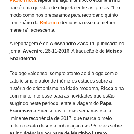
Paolo Ricca
repete há algum tempo: o ecumenismo
não é uma questão de etiqueta entre as Igrejas. “E o
modo como nos preparamos para recordar o quinto
centenário da
Reforma
demonstra isso da melhor
maneira”, acrescenta.
A reportagem é de
Alessandro Zaccuri
, publicada no
jornal
Avvenire
, 26-11-2016. A tradução é de
Moisés
Sbardelotto
.
Teólogo valdense, sempre atento ao diálogo com o
catolicismo e autor de inúmeros estudos sobre a
história do cristianismo na idade moderna,
Ricca
olha
com muito interesse para as novidades que estão
surgindo neste período, entre a viagem do
Papa
Francisco
à Suécia nas últimas semanas e a já
iminente recorrência de 2017, que marca o meio
milênio exato desde a publicação das 95 teses sobre
as indulgências por parte de
Martinho Lutero
.