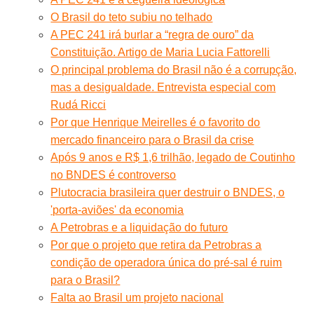
O Brasil do teto subiu no telhado
A PEC 241 irá burlar a “regra de ouro” da
Constituição. Artigo de Maria Lucia Fattorelli
O principal problema do Brasil não é a corrupção,
mas a desigualdade. Entrevista especial com
Rudá Ricci
Por que Henrique Meirelles é o favorito do
mercado financeiro para o Brasil da crise
Após 9 anos e R$ 1,6 trilhão, legado de Coutinho
no BNDES é controverso
Plutocracia brasileira quer destruir o BNDES, o
'porta-aviões' da economia
A Petrobras e a liquidação do futuro
Por que o projeto que retira da Petrobras a
condição de operadora única do pré-sal é ruim
para o Brasil?
Falta ao Brasil um projeto nacional