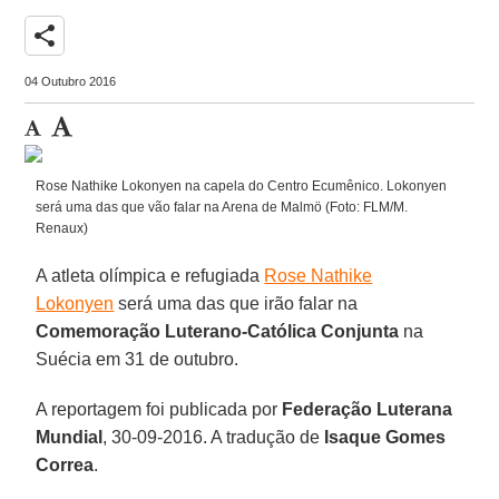
share
04 Outubro 2016
Rose Nathike Lokonyen na capela do Centro Ecumênico. Lokonyen
será uma das que vão falar na Arena de Malmö (Foto: FLM/M.
Renaux)
A atleta olímpica e refugiada
Rose Nathike
Lokonyen
será uma das que irão falar na
Comemoração Luterano-Católica Conjunta
na
Suécia em 31 de outubro.
A reportagem foi publicada por
Federação Luterana
Mundial
, 30-09-2016. A tradução de
Isaque Gomes
Correa
.