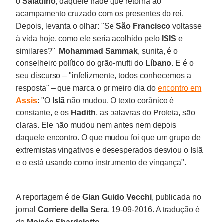
o
Saladino
, daquele frade que retorna ao
acampamento cruzado com os presentes do rei.
Depois, levanta o olhar: "Se
São Francisco
voltasse
à vida hoje, como ele seria acolhido pelo
ISIS
e
similares?".
Mohammad Sammak
, sunita, é o
conselheiro político do grão-mufti do
Líbano
. E é o
seu discurso – "infelizmente, todos conhecemos a
resposta" – que marca o primeiro dia do
encontro em
Assis
: "O
Islã
não mudou. O texto corânico é
constante, e os
Hadith
, as palavras do Profeta, são
claras. Ele não mudou nem antes nem depois
daquele encontro. O que mudou foi que um grupo de
extremistas vingativos e desesperados desviou o Islã
e o está usando como instrumento de vingança".
A reportagem é de
Gian Guido Vecchi
, publicada no
jornal
Corriere della Sera
, 19-09-2016. A tradução é
de
Moisés Sbardelotto
.