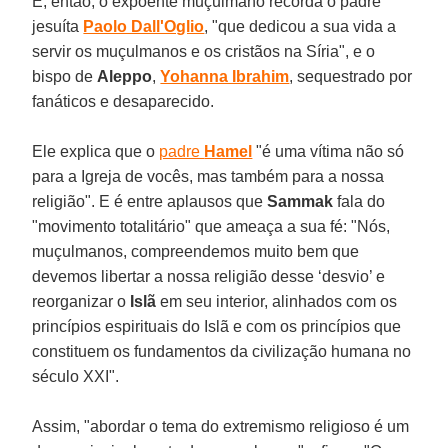
E, então, o expoente muçulmano recorda o padre
jesuíta
Paolo Dall'Oglio
, "que dedicou a sua vida a
servir os muçulmanos e os cristãos na Síria", e o
bispo de
Aleppo
,
Yohanna Ibrahim
, sequestrado por
fanáticos e desaparecido.
Ele explica que o
padre
Hamel
"é uma vítima não só
para a Igreja de vocês, mas também para a nossa
religião". E é entre aplausos que
Sammak
fala do
"movimento totalitário" que ameaça a sua fé: "Nós,
muçulmanos, compreendemos muito bem que
devemos libertar a nossa religião desse ‘desvio’ e
reorganizar o
Islã
em seu interior, alinhados com os
princípios espirituais do Islã e com os princípios que
constituem os fundamentos da civilização humana no
século XXI".
Assim, "abordar o tema do extremismo religioso é um