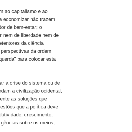
m ao capitalismo e ao
s a economizar não trazem
or de bem-estar; o
or nem de liberdade nem de
etentores da ciência
 perspectivas da ordem
squerda” para colocar esta
r a crise do sistema ou de
ndam a civilização ocidental,
omente as soluções que
stões que a política deve
dutividade, crescimento,
rgências sobre os meios,