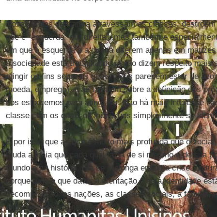
Novas linhas de fratura atravessam as classes, destroem
que é “esquerda” ou “direita”, mas também e especialmen
em que a esquerda e a direita diferem apenas em matizes.
a sociedade está trabalhando já não dizem respeito mais
atingir os fins sobre os quais todos parecem estar de aco
moeda, emprego), mas também sobre a definição dos pró
nos esforcemos para atingi-los. Não há mais interesse nac
classe com os quais os indivíduos simplesmente se identi
É por isso que a crise é muito mais profunda que o social,
muda a ideia que cada qual fazia de si mesmo e de sua p
mundo e na história. Ela se prolonga em uma crise, cultural
porque tudo o que dava sustentação a esta identidade es
decomposição: as nações, as classes sociais, a família; 
entre os sexos; a natureza.