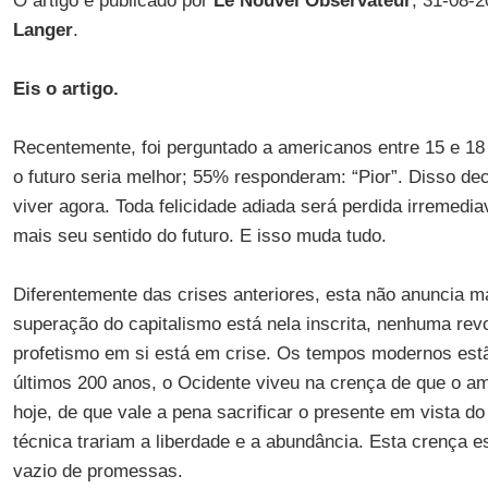
O artigo é publicado por
Le Nouvel Observateur
, 31-08-2
Langer
.
Eis o artigo.
Recentemente, foi perguntado a americanos entre 15 e 1
o futuro seria melhor; 55% responderam: “Pior”. Disso de
viver agora. Toda felicidade adiada será perdida irremedi
mais seu sentido do futuro. E isso muda tudo.
Diferentemente das crises anteriores, esta não anuncia 
superação do capitalismo está nela inscrita, nenhuma rev
profetismo em si está em crise. Os tempos modernos estã
últimos 200 anos, o Ocidente viveu na crença de que o a
hoje, de que vale a pena sacrificar o presente em vista do 
técnica trariam a liberdade e a abundância. Esta crença es
vazio de promessas.