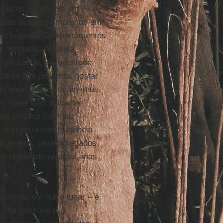
olíticos tornam-se um
egadas buscam empregos em
tros lugares. Comportamentos
m nenhuma ideologia
e exclusiva, da juventude
rta de que podemos gostar
im onde elas cultivam seus
 “viver sem trabalhar”
ra privada (família,
m uma nova intransigência
dos jovens, desempregados
 de dignidade pessoal, mas
nunciou em outro lugar – é
 seja possível o