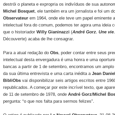
destrói o planeta e expropria os indivíduos de sua auton
Michel Bosquet
, ele também era um jornalista e foi um 
Observateur
em 1964, onde ele teve um papel eminente at
intelectual fora do comum, podemos ter agora uma ideia c
que o historiador
Willy Gianinazzi
(
André Gorz. Une vie
Découverte) acaba de lhe consagrar.
Para a atual redação do
Obs
, poder contar entre seus p
intelectual desta envergadura é uma honra e uma oportun
bancas a partir de 1 de setembro, encontramos um amplo r
da sua última entrevista e uma carta inédita a
Jean Danie
BibliObs
vai disponibilizar seis artigos escritos entre 19
republicados. A começar por este incrível texto, que apa
de 11 de setembro de 1978, onde
André Gorz/Michel Bo
pergunta: “o que nos falta para sermos felizes”.