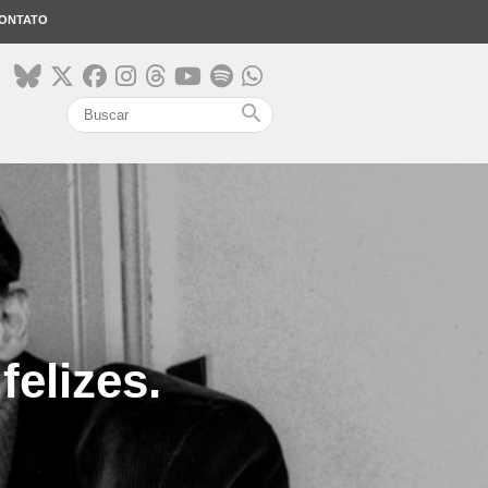
ONTATO
search
felizes.