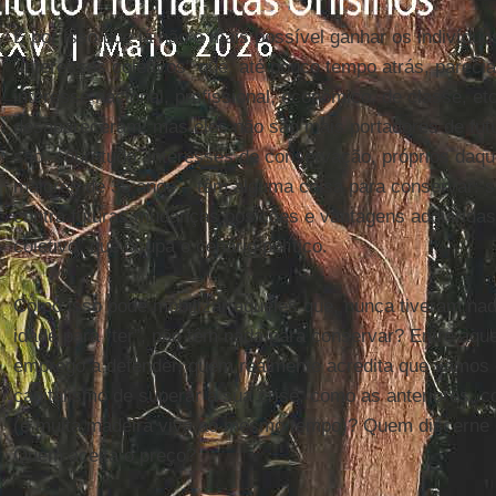
É por isso que já não é mais possível ganhar os indivíduos
“interesses coletivos” que, até pouco tempo atrás, pareci
interesse nacional, profissional, econômico, de classe, e
desapareceram; mas eles não são mais portadores de futu
são, sobretudo, interesses de conservação, próprios daq
maiores de 35 anos – têm alguma coisa para conservar: s
contra futuras mudanças posições e vantagens adquiridas 
coletivo” que ocupa o cenário político.
Como isso pode mobilizar aqueles que, nunca tiveram nad
idade para “ter”, não têm nada para conservar? Entre aq
emprego a defender, quem realmente acredita que vamos 
capitalismo de superar a sua crise, como as anteriores, 
(e muita madeira viva ao mesmo tempo)? Quem discerne 
Quem aceita o preço?