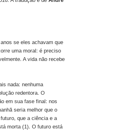
016. A tradução é de
André
8 anos se eles achavam que
corre uma moral: é preciso
avelmente. A vida não recebe
mais nada: nenhuma
olução redentora. O
o em sua fase final: nos
manhã seria melhor que o
futuro, que a ciência e a
tá morta (1). O futuro está