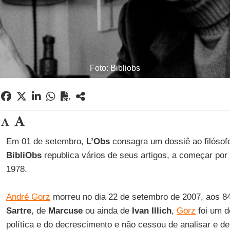
Foto: Bibliobs
Em 01 de setembro,
L’Obs
consagra um dossiê ao filósofo
BibliObs
republica vários de seus artigos, a começar por 
1978.
André Gorz
morreu no dia 22 de setembro de 2007, aos 84
Sartre
, de
Marcuse
ou ainda de
Ivan Illich
,
Gorz
foi um d
política e do decrescimento e não cessou de analisar e de