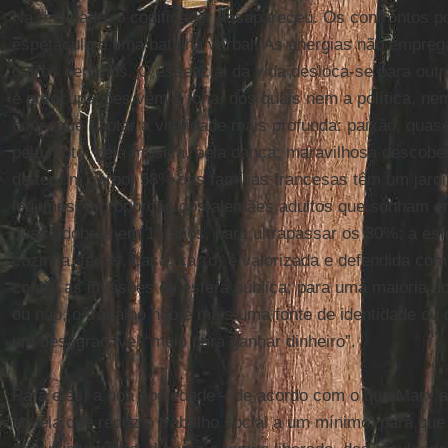
Na realidade, o codificador desapareceu. Os confrontos p
espetáculo e uma batalha verbal. As energias não empr
outros cenários. O essencial da vida desloca-se para ou
e preocupações vêm à tona, dos quais nem a política, ne
consegue captar a vitalidade mais profunda: paixão, quas
pela moto, pela música, pela dança; maravilhosa descobe
de ter um corpo; 58% das famílias francesas têm um jard
legumes; a proporção dos alemães adultos que sonham em
quase dobrou em 15 anos, para ultrapassar os 30%; a esfe
cozinha, férias, casa, carro) é valorizada e defendida co
contra as invasões da esfera pública; para uma maioria 
ou não, o trabalho não é mais uma fonte de identidade ou
um desagradável “meio para ganhar dinheiro”.
Para eles, a boa sociedade – de acordo com o que Marx a
aquela que reduz o trabalho social a um mínimo, para que