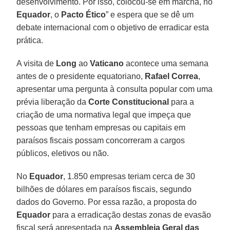
desenvolvimento. Por isso, colocou-se em marcha, no
Equador
, o
Pacto Ético
” e espera que se dê um
debate internacional com o objetivo de erradicar esta
prática.
A visita de
Long
ao
Vaticano
acontece uma semana
antes de o presidente equatoriano,
Rafael Correa
,
apresentar uma pergunta à consulta popular com uma
prévia liberação da
Corte Constitucional
para a
criação de uma normativa legal que impeça que
pessoas que tenham empresas ou capitais em
paraísos fiscais possam concorreram a cargos
públicos, eletivos ou não.
No
Equador
, 1.850 empresas teriam cerca de 30
bilhões de dólares em paraísos fiscais, segundo
dados do Governo. Por essa razão, a proposta do
Equador
para a erradicação destas zonas de evasão
fiscal será apresentada na
Assembleia Geral das