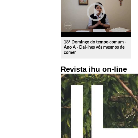
play_circle_outline
18º Domingo do tempo comum -
Ano A - Dai-lhes vós mesmos de
comer
Revista ihu on-line