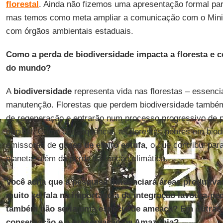
florestal
. Ainda não fizemos uma apresentação formal par
mas temos como meta ampliar a comunicação com o Minis
com órgãos ambientais estaduais.
Como a perda de biodiversidade impacta a floresta e 
do mundo?
A
biodiversidade
representa vida nas florestas – essencia
manutenção. Florestas que perdem biodiversidade també
de regeneração e entrarão num processo progressivo de 
original. Como consequência, as florestas pobres em biod
emissoras de
gases de efeito estufa
, o que contribui pa
planeta, além da perda da função climática.
Você acha que a pesquisa influenciará áreas produtiv
muito se fala na importância da integração lavoura-pec
também não seria uma espécie de ameaça? Em outras p
conservação e a preservação na Amazônia?