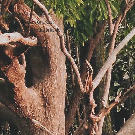
de
das florestas dessas
 impacto. Para conciliar,
la exploração predatória de