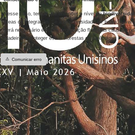
Nesse caso, temos que entender o nível de
biodiversida
áreas de integração. Se a biodiversidade for baixa, haverá
será necessário evitar a degradação florestas causada pe
madeira, e proteger essas florestas de incêndios.
⚠️
Comunicar erro