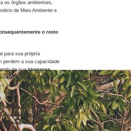
a os órgãos ambientais,
tério de Meio Ambiente e
consequentemente o resto
l para sua própria
m perdem a sua capacidade
perda de sua
biomassa
iversidade se tornam
ra o aquecimento global do
as na Amazônia? Já que
uária-floresta, isso
alavras: como conciliar a