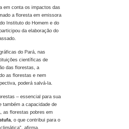
a em conta os impactos das
mado a floresta em emissora
 do Instituto do Homem e do
articipou da elaboração do
assado.
gráficas do Pará, nas
tuições científicas de
o das florestas, a
do as florestas e nem
ectiva, poderá salvá-la.
orestas – essencial para sua
de também a capacidade de
, as florestas pobres em
stufa
, o que contribui para o
limática”, afirma.