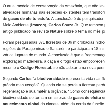
O atual modelo de conservação da Amazônia, que não lev
atividades humanas nas espécies existentes tem transfor
de
gases de efeito estufa
. A conclusão é do pesquisador
Meio Ambiente (
Imazon
),
Carlos Souza Jr
. Que também p
artigo publicado na revista
Nature
sobre o tema no mês p
Foram pesquisadas 371 florestas de 36 microbacias hidro
regiões de Paragominas e Santarém e participaram 18 insti
vários lugares do mundo. A conclusão é que a fragmentaçã
exploração madeireira, a caça e o fogo estão empobrecen
mesmo o
Código Florestal
, se não adotar uma nova persp
Segundo
Carlos
“a
biodiversidade
representa vida nas fl
própria manutenção”. Quando ela se perde a floresta per
regeneração e sua matéria orgânica. “Como consequência
biodiversidade se tornam emissoras de
gases de efeito e
aquecimento global
do planeta, além da perda da função c