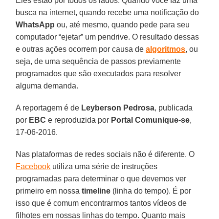
Eles estão por todos os lados. Quando você faz uma
busca na internet, quando recebe uma notificação do
WhatsApp
ou, até mesmo, quando pede para seu
computador “ejetar” um pendrive. O resultado dessas
e outras ações ocorrem por causa de
algoritmos
, ou
seja, de uma sequência de passos previamente
programados que são executados para resolver
alguma demanda.
A reportagem é de
Leyberson Pedrosa
, publicada
por
EBC
e reproduzida por
Portal Comunique-se
,
17-06-2016.
Nas plataformas de redes sociais não é diferente. O
Facebook
utiliza uma série de instruções
programadas para determinar o que devemos ver
primeiro em nossa
timeline
(linha do tempo). É por
isso que é comum encontrarmos tantos vídeos de
filhotes em nossas linhas do tempo. Quanto mais