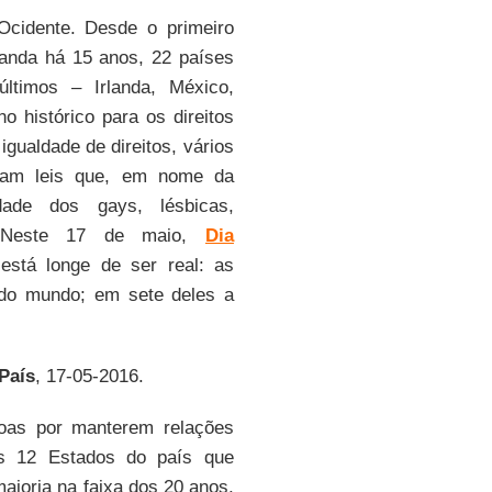
cidente. Desde o primeiro
anda há 15 anos, 22 países
ltimos – Irlanda, México,
 histórico para os direitos
gualdade de direitos, vários
aram leis que, em nome da
idade dos gays, lésbicas,
 Neste 17 de maio,
Dia
está longe de ser real: as
do mundo; em sete deles a
 País
, 17-05-2016.
soas por manterem relações
s 12 Estados do país que
maioria na faixa dos 20 anos,