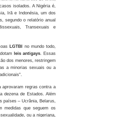
asos isolados. A Nigéria é,
ia, Irã e Indonésia, um dos
 segundo o relatório anual
issexuais, Transexuais e
ssoas
LGTBI
no mundo todo,
 adotam
leis antigays
. Essas
ção dos menores, restringem
as a minorias sexuais ou a
dicionais”.
ia aprovaram regras contra a
ma dezena de Estados. Além
is países – Ucrânia, Belarus,
tem medidas que seguem os
sexualidade, ou a nigeriana,