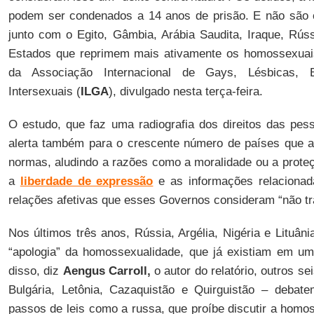
podem ser condenados a 14 anos de prisão. E não são c
junto com o Egito, Gâmbia, Arábia Saudita, Iraque, Rúss
Estados que reprimem mais ativamente os homossexuais,
da Associação Internacional de Gays, Lésbicas, B
Intersexuais (
ILGA
), divulgado nesta terça-feira.
O estudo, que faz uma radiografia dos direitos das pe
alerta também para o crescente número de países que
normas, aludindo a razões como a moralidade ou a prote
a
liberdade de expressão
e as informações relacionad
relações afetivas que esses Governos consideram “não tra
Nos últimos três anos, Rússia, Argélia, Nigéria e Lituân
“apologia” da homossexualidade, que já existiam em u
disso, diz
Aengus Carroll,
o autor do relatório, outros se
Bulgária, Letônia, Cazaquistão e Quirguistão – deba
passos de leis como a russa, que proíbe discutir a homos