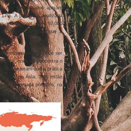
% dos pesquisados apoiam
17%. A pesquisa, realizada
as via internet com 97.000
cidadãos acreditam que a
dos.
a homossexualidade deve ser
 África, onde se concentra o
os consideram que a prática
Uganda); na Ásia, 34% estão
é compartilhada por 15%; na