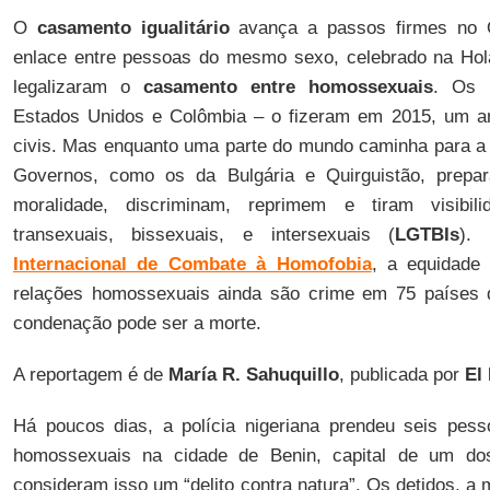
O
casamento igualitário
avança a passos firmes no O
enlace entre pessoas do mesmo sexo, celebrado na Hol
legalizaram o
casamento entre homossexuais
. Os ú
Estados Unidos e Colômbia – o fizeram em 2015, um ano
civis. Mas enquanto uma parte do mundo caminha para a i
Governos, como os da Bulgária e Quirguistão, prep
moralidade, discriminam, reprimem e tiram visibil
transexuais, bissexuais, e intersexuais (
LGTBIs
).
Internacional de Combate à Homofobia
, a equidade 
relações homossexuais ainda são crime em 75 países 
condenação pode ser a morte.
A reportagem é de
María R. Sahuquillo
, publicada por
El
Há poucos dias, a polícia nigeriana prendeu seis pes
homossexuais na cidade de Benin, capital de um do
consideram isso um “delito contra natura”. Os detidos, a 