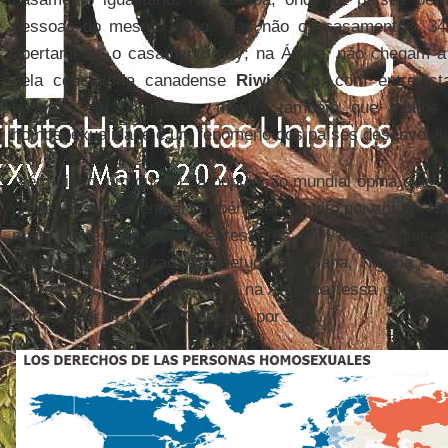
pessoas do mesmo sexo, mas não os casamentos, 34
abertamente o casamento gay; na África, não chegam a 
pela consultoria canadense
Riwi Corp
, com entrevist
pessoas em 65 países, mostra também que muitos 
homossexualidade é um fenômeno dos países desenvolvi
Além disso, um quarto da população mundial opina que 
crime. Esse percentual também varia muito por zonas. Na
maior número de países repressores, 45% dos pesquisad
deve ser criminalizada (sobretudo em Gana, Nigéria e 
muito de acordo com isso. Já na América, essa opinião 
Europa, por 17%, e na Oceania, por 14%.