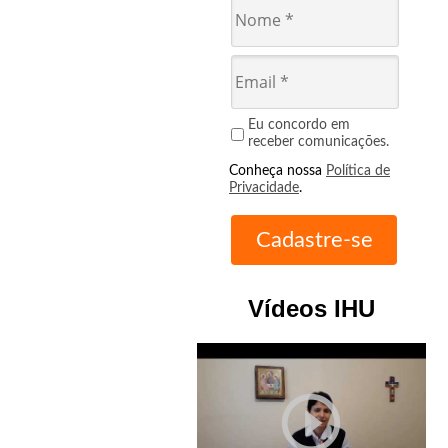
Eu concordo em
receber comunicações.
Conheça nossa
Política de
Privacidade
.
Vídeos IHU
play_circle_outline