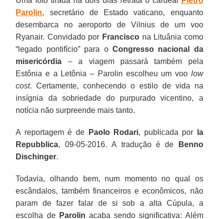
Uma foto tirada há dois dias retrata o cardeal
Pietro
Parolin
, secretário de Estado vaticano, enquanto
desembarca no aeroporto de Vilnius de um voo
Ryanair. Convidado por
Francisco
na Lituânia como
“legado pontifício” para o
Congresso nacional da
misericórdia
– a viagem passará também pela
Estônia e a Letônia – Parolin escolheu um voo
low
cost
. Certamente, conhecendo o estilo de vida na
insígnia da sobriedade do purpurado vicentino, a
notícia não surpreende mais tanto.
A reportagem é de
Paolo Rodari
, publicada por
la
Repubblica
, 09-05-2016. A tradução é de
Benno
Dischinger
.
Todavia, olhando bem, num momento no qual os
escândalos, também financeiros e econômicos, não
param de fazer falar de si sob a alta Cúpula, a
escolha de
Parolin
acaba sendo significativa: Além