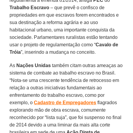
regulamenta a emenda 81/2014, antiga
PEC
do
Trabalho Escravo
– que prevê o confisco de
propriedades em que escravos forem encontrados e
sua destinação a reforma agrária e ao uso
habitacional urbano, uma importante conquista da
sociedade. Parlamentares ruralistas estão tentando
usar o projeto de regulamentação como “
Cavalo de
Tróia
”, inserindo a mudança no conceito.
As
Nações Unidas
também citam outras ameaças ao
sistema de combate ao trabalho escravo no Brasil.
“Nota-se uma crescente tendência de retrocesso em
relação a outras iniciativas fundamentais ao
enfrentamento do trabalho escravo, como por
exemplo, o
Cadastro de Empregadores
flagrados
explorando mão de obra escrava, comumente
reconhecido por “lista suja”, que foi suspenso no final
de 2014 devido a uma liminar da mais alta corte
brasileira em sede de uma
Ação Direta de