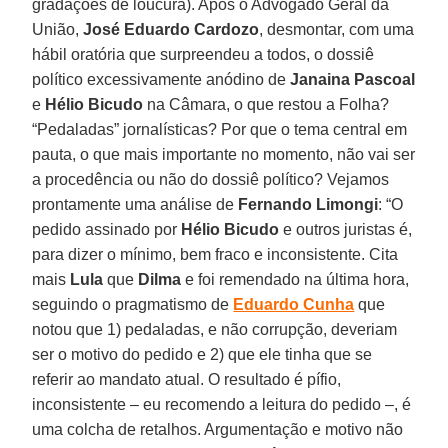
gradações de loucura). Após o Advogado Geral da
União,
José Eduardo Cardozo
, desmontar, com uma
hábil oratória que surpreendeu a todos, o dossiê
político excessivamente anódino de
Janaina Pascoal
e
Hélio Bicudo
na Câmara, o que restou a Folha?
“Pedaladas” jornalísticas? Por que o tema central em
pauta, o que mais importante no momento, não vai ser
a procedência ou não do dossiê político? Vejamos
prontamente uma análise de
Fernando Limongi
: “O
pedido assinado por
Hélio Bicudo
e outros juristas é,
para dizer o mínimo, bem fraco e inconsistente. Cita
mais
Lula
que
Dilma
e foi remendado na última hora,
seguindo o pragmatismo de
Eduardo Cunha
que
notou que 1) pedaladas, e não corrupção, deveriam
ser o motivo do pedido e 2) que ele tinha que se
referir ao mandato atual. O resultado é pífio,
inconsistente – eu recomendo a leitura do pedido –, é
uma colcha de retalhos. Argumentação e motivo não