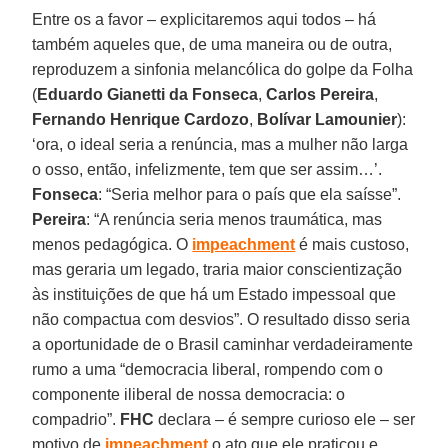
Entre os a favor – explicitaremos aqui todos – há
também aqueles que, de uma maneira ou de outra,
reproduzem a sinfonia melancólica do golpe da Folha
(
Eduardo Gianetti da Fonseca
,
Carlos Pereira
,
Fernando Henrique Cardozo
,
Bolívar Lamounier
):
‘ora, o ideal seria a renúncia, mas a mulher não larga
o osso, então, infelizmente, tem que ser assim…’.
Fonseca
: “Seria melhor para o país que ela saísse”.
Pereira
: “A renúncia seria menos traumática, mas
menos pedagógica. O
impeachment
é mais custoso,
mas geraria um legado, traria maior conscientização
às instituições de que há um Estado impessoal que
não compactua com desvios”. O resultado disso seria
a oportunidade de o Brasil caminhar verdadeiramente
rumo a uma “democracia liberal, rompendo com o
componente iliberal de nossa democracia: o
compadrio”.
FHC
declara – é sempre curioso ele – ser
motivo de
impeachment
o ato que ele praticou e