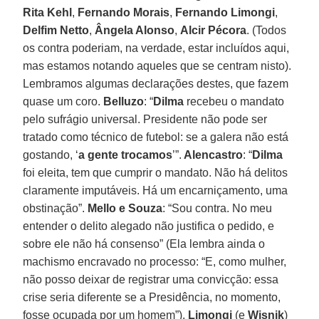
Rita Kehl
,
Fernando Morais
,
Fernando Limongi
,
Delfim Netto
,
Ângela Alonso
,
Alcir Pécora
. (Todos
os contra poderiam, na verdade, estar incluídos aqui,
mas estamos notando aqueles que se centram nisto).
Lembramos algumas declarações destes, que fazem
quase um coro.
Belluzo
: “
Dilma
recebeu o mandato
pelo sufrágio universal. Presidente não pode ser
tratado como técnico de futebol: se a galera não está
gostando, ‘
a gente trocamos
’”.
Alencastro
: “
Dilma
foi eleita, tem que cumprir o mandato. Não há delitos
claramente imputáveis. Há um encarniçamento, uma
obstinação”.
Mello e Souza
: “Sou contra. No meu
entender o delito alegado não justifica o pedido, e
sobre ele não há consenso” (Ela lembra ainda o
machismo encravado no processo: “E, como mulher,
não posso deixar de registrar uma convicção: essa
crise seria diferente se a Presidência, no momento,
fosse ocupada por um homem”).
Limongi
(e
Wisnik
)