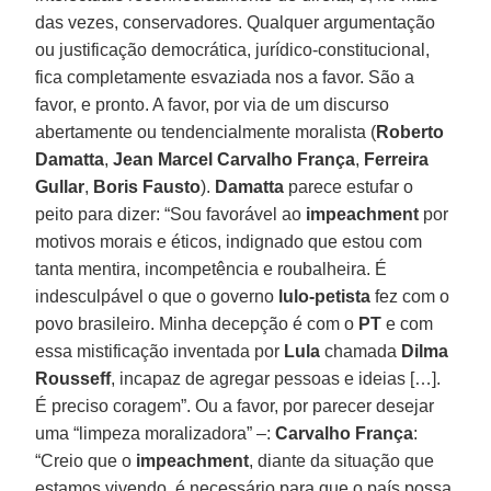
das vezes, conservadores. Qualquer argumentação
ou justificação democrática, jurídico-constitucional,
fica completamente esvaziada nos a favor. São a
favor, e pronto. A favor, por via de um discurso
abertamente ou tendencialmente moralista (
Roberto
Damatta
,
Jean Marcel Carvalho França
,
Ferreira
Gullar
,
Boris Fausto
).
Damatta
parece estufar o
peito para dizer: “Sou favorável ao
impeachment
por
motivos morais e éticos, indignado que estou com
tanta mentira, incompetência e roubalheira. É
indesculpável o que o governo
lulo-petista
fez com o
povo brasileiro. Minha decepção é com o
PT
e com
essa mistificação inventada por
Lula
chamada
Dilma
Rousseff
, incapaz de agregar pessoas e ideias […].
É preciso coragem”. Ou a favor, por parecer desejar
uma “limpeza moralizadora” –:
Carvalho França
:
“Creio que o
impeachment
, diante da situação que
estamos vivendo, é necessário para que o país possa