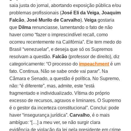
saia justa do jornal, abortando exposição pública e/ou
problemas profissionais (
José Eli da Veiga
,
Joaquim
Falcão
,
José Murilo de Carvalho
).
Veiga
gostaria
que
Dilma
renunciasse, lamentando o fato de não
haver como “fazer o imprescindível recall, como
ocorreu recentemente na Califórnia”. Ele tem medo do
Brasil “venezuelar”, e deseja que só os Supremos
resolvam a questão.
Falcão
(professor de direito), diz
categoricamente: “O processo do
impeachment
é um
fato. Continua. Não se sabe onde vai parar”. Na
Câmara e Senado, a questão é política. No Supremo,
não: “é diferente”, mas, admite, este “está
fragmentado e individualizado. Vítima do próprio
excesso de recursos, agravos e liminares. O Supremo
é o gestor da incerteza constitucional”. Conclui: pode
haver “insegurança jurídica”.
Carvalho
, é o mais
ambíguo: “[…] a meu ver, se não surgir clara
evidência de violação da lei pela presidente em crime