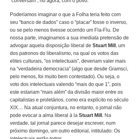
“conversam”, no agora, com o povo.
Poderíamos imaginar o que a Folha teria feito com
seu “banco de dados” caso o “placar” fosse o inverso,
ou se pelo menos tivesse ocorrido um Fla-Flu. De
nossa parte, imaginamos a sua imediata pretensão de
advogar aquela disposição liberal de
Stuart Mill
, um
dos patronos do liberalismo, na qual os votos das
elites culturais, “os intelectuais”, deveriam valer mais
na “verdadeira democracia” (algo que desde Gramsci,
pelo menos, foi muito bem contestado). Ou seja, o
voto dos intelectuais valendo “mais do que 1”, pois
este estariam “mais além” da divisão maior entre os
capitalistas e proletários, como era explícito no século
XIX… Na atual conjuntura, no entanto, o jornal não
pode evocar a alma liberal à la
Stuart Mill
. Na
verdade, tal jornal parece desejar escrever, num
próximo domingo, um outro editorial, intitulado: Os
intelectuais estão tortos…