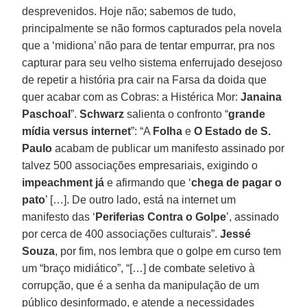
desprevenidos. Hoje não; sabemos de tudo,
principalmente se não formos capturados pela novela
que a ‘midiona’ não para de tentar empurrar, pra nos
capturar para seu velho sistema enferrujado desejoso
de repetir a história pra cair na Farsa da doida que
quer acabar com as Cobras: a Histérica Mor:
Janaina
Paschoal
”.
Schwarz
salienta o confronto “
grande
mídia versus internet
”: “A
Folha
e
O Estado de S.
Paulo
acabam de publicar um manifesto assinado por
talvez 500 associações empresariais, exigindo o
impeachment já
e afirmando que ‘
chega de pagar o
pato
’ […]. De outro lado, está na internet um
manifesto das ‘
Periferias Contra o Golpe
’, assinado
por cerca de 400 associações culturais”.
Jessé
Souza
, por fim, nos lembra que o golpe em curso tem
um “braço midiático”, “[…] de combate seletivo à
corrupção, que é a senha da manipulação de um
público desinformado, e atende a necessidades