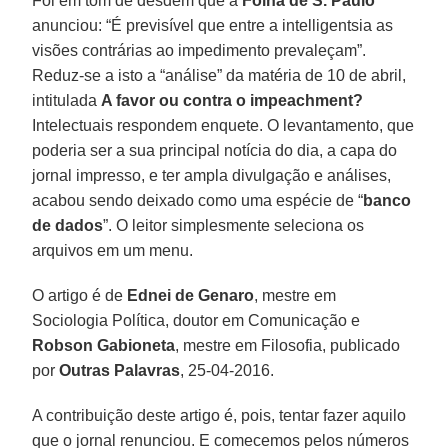
Foi em tom de desdém que a
Folha de S. Paulo
anunciou: “É previsível que entre a intelligentsia as
visões contrárias ao impedimento prevaleçam”.
Reduz-se a isto a “análise” da matéria de 10 de abril,
intitulada
A favor ou contra o impeachment?
Intelectuais respondem enquete. O levantamento, que
poderia ser a sua principal notícia do dia, a capa do
jornal impresso, e ter ampla divulgação e análises,
acabou sendo deixado como uma espécie de “
banco
de dados
”. O leitor simplesmente seleciona os
arquivos em um menu.
O artigo é de
Ednei de Genaro
, mestre em
Sociologia Política, doutor em Comunicação e
Robson Gabioneta
, mestre em Filosofia, publicado
por
Outras Palavras
, 25-04-2016.
A contribuição deste artigo é, pois, tentar fazer aquilo
que o jornal renunciou. E comecemos pelos números