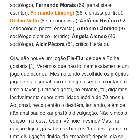
sociólogo),
Fernando Morais
(69, jornalista e
escritor),
Fernando Limongi
(58, cientista político),
Delfim Netto
(87, economista),
Antônio Risério
(62,
antropólogo, poeta, ensaísta),
Antônio Cândido
(97,
sociólogo e crítico literário),
Ângela Alonso
(46,
socióloga),
Alcir Pécora
(61, crítico literário).
Ora, não houve um jogão
Fla-Flu
, de que a Folha
gostaria [1]. Veremos que não foi nem exatamente um
jogo que ocorreu. Mesmo tendo escolhido os próprios
jogadores, o jornal não conseguiu sequer montar um
time a favor. (O elenco geral, no entanto, foi, digamos,
incrivelmente experiente: idade média de 70 anos!).
Ao jornal, restou então o desdém, tentando, além de
não analisar, deixar pra lá a divulgação. Não vimos a
edição impressa. Quem vê hoje mesmo? Mas, na
edição digital, já sabemos bem os “truques”: primeiro
uma divulgação tímida, “lá embaixo”; depois, ela se