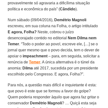
provavelmente só agravaria a dificílima situação
política e econômica do país” (
Cândido
).
Num sábado (09/04/2016),
Demétrio Magnoli
escreveu, em sua coluna na Folha, o artigo intitulado
E agora, Folha?
Neste, cobrou o juízo
desencorajado contido no editorial
Nem Dilma nem
Temer
. “Todo o poder ao povo!, escreve ele, […] se o
jornal quer mesmo que o povo decida, tem o dever de
apoiar o
impeachment
– para, em seguida, solicitar a
renúncia de
Temer
. A única alternativa é o túnel da
anomia:
Dilma
até 2017, sucedida por um presidente
escolhido pelo Congresso. E agora, Folha?”.
Para nós, a questão mais difícil e inquietante é esta:
que povo é este que se formou a favor do golpe?
Quem poderia responder àquilo que agora faz gritar o
conservador
Demétrio Magnoli
? … Quiçá esta seja