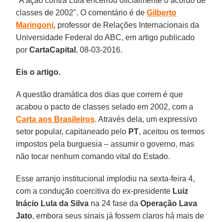
"A ação contra Lula encerrou oficialmente o acordo de
classes de 2002". O comentário é de
Gilberto
Maringoni
, professor de Relações Internacionais da
Universidade Federal do ABC, em artigo publicado
por
CartaCapital
, 08-03-2016.
Eis o artigo.
A questão dramática dos dias que correm é que
acabou o pacto de classes selado em 2002, com a
Carta aos Brasileiros
. Através dela, um expressivo
setor popular, capitaneado pelo
PT
, aceitou os termos
impostos pela burguesia – assumir o governo, mas
não tocar nenhum comando vital do Estado.
Esse arranjo institucional implodiu na sexta-feira 4,
com a condução coercitiva do ex-presidente
Luiz
Inácio Lula da Silva
na 24 fase da
Operação Lava
Jato
, embora seus sinais já fossem claros há mais de