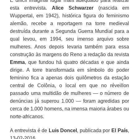
É difícil imaginar lugar mais adequado para realizar
esta entrevista.
Alice Schwarzer
(nascida em
Wuppertal, em 1942), histórica figura do feminismo
alemão, recebe a reportagem
na torre medieval
destruída durante a Segunda Guerra Mundial para a
qual levou, em 1994, seu imenso arquivo sobre
mulheres. Anos depois levaria também para essa
construção às margens do Reno a redação da revista
Emma
, que fundou há quatro décadas e que ainda
dirige. A torre transformada em símbolo do poder
feminino fica a apenas dois quilômetros da estação
central de Colônia, o local em que no réveillon
passado uma multidão de mulheres — o número de
denúncias já superou 1.000 — foram agredidas por
cerca de 1.000 homens, na imensa maioria árabes ou
norte-africanos.
A entrevista é de
Luis Doncel
, publicada por
El País
,
13-02-2016.