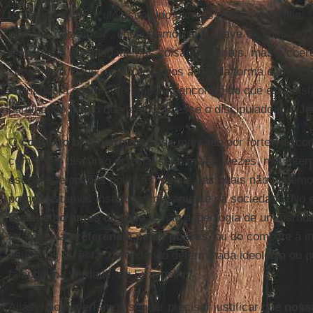
tomamos o versículo escolhido para esse mês da Bíblia
primeiro nos amou”, encontramos aí a chave da fidelidade
é apenas a honestidade nas coisas materiais, mas a coerê
servimos a Deus, então devemos amar da forma como Ele
solidários a quem sofre, indo ao encontro do que está dis
partilhando aquilo que temos. É esse o discipulado que Je
O
contexto brasileiro
tem sido marcado por fortes discor
com que o discurso eclesial seja, muitas vezes, mal inte
escolhas e opções políticas, diante das quais não podem
porque estamos inseridos criticamente na sociedade. No e
Evangelho antes de tudo
, e não a ideologia de um partid
falamos da
preferência pelos pobres
, ou do combate à i
acusados de estar defendendo determinada ideologia ou o
falando, na verdade, do Evangelho!
Aliás, não deveríamos sequer precisar justificar que
nossa