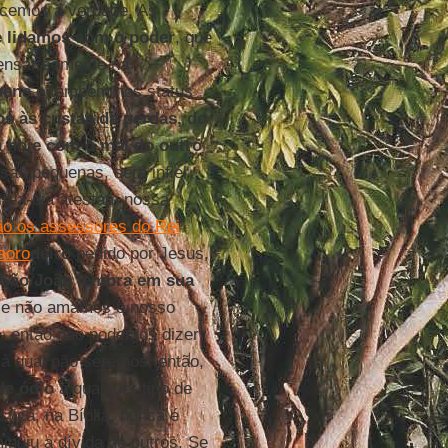
ncemos a verdade. As
 lidamos com o poder
, que
pensar somente na
bens
e também nos status
s às custas da perdas, do
 hoje com o mal do outro
sas pequenas, será infiel
a-a-dia atestam nossa
ão os assessores do Rei
aoro
deiro
pedido por Jesus,
São João lembra em sua
se não amamos o nosso
 - então não podemos dizer
à qual não seremos, então,
de ódio
a qualquer tipo de
ustiça, na Bíblia, nunca é
inuiu a dívida de outros. Se