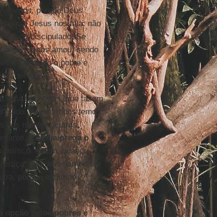
: “Amamos, porque Deus
 da qual Jesus nos fala: não
ncia do discipulado. Se
 primeiro nos amou: sendo
tante, elevando o pobre e
sus deixou.
dâncias políticas, que fazem
rpretado. Vejam: todos temos
os nos manter neutros,
ntanto,
a Igreja prega o
o político. Assim, quando
njustiça, não deveríamos ser
utra, porque estamos
 opção pelos pobres é