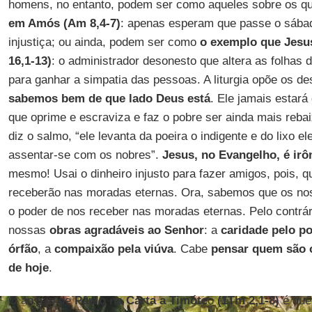
homens, no entanto, podem ser como aqueles sobre os q
em Amós (Am 8,4-7)
: apenas esperam que passe o sábad
injustiça; ou ainda, podem ser como
o exemplo que Jesus
16,1-13)
: o administrador desonesto que altera as folhas 
para ganhar a simpatia das pessoas. A liturgia opõe os d
sabemos bem de que lado Deus está
. Ele jamais estará
que oprime e escraviza e faz o pobre ser ainda mais reba
diz o salmo, “ele levanta da poeira o indigente e do lixo el
assentar-se com os nobres”.
Jesus, no Evangelho, é irô
mesmo! Usai o dinheiro injusto para fazer amigos, pois, q
receberão nas moradas eternas. Ora, sabemos que os no
o poder de nos receber nas moradas eternas. Pelo contrá
nossas
obras agradáveis ao Senhor
: a
caridade pelo p
órfão
, a
compaixão pela viúva
. Cabe
pensar
quem são o
de hoje
.
O anseio de
Paulo na Carta a Timóte
o
(1Tm 2,1-8)
é que