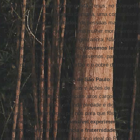
bíblica e fundamentalmente cristã
. Jesus, no
Evangelh
aliança com a comunidade da Samaria, uma comunidade n
mas de
excluídos e rejeitados
, de pessoas marginalizada
Como intermediária, Ele elege uma mulher moralmente co
sua profetiza, sua primeira evangelizadora. Não podemo
medo de acusações. Ao contrário:
devemos levantar a n
dia fez e como Jesus quis que fizéssemos, para defender
primeiro defendeu: a viúva, o órfão e o pobre do nosso te
Por fim, sigamos a
orientação de São Paulo
: “Antes de 
façam preces e orações, súplicas e ações de graças, por
governam e por todos que ocupam altos cargos, a fim de
vida tranquila e serena, com toda piedade e dignidade”. 
porque Jesus se entregou por nós para que fôssemos sa
para mostrar-nos como é possível experimentar o céu 
de amor e caridade
,
tolerância e fraternidade
,
respeito,
vamos nunca desanimar em buscar o ideal do Reino de D