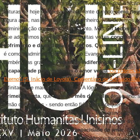
nossos governantes a fim de que vivamos em paz e alca
leituras de hoje interpelam diretamente o modo
como hoje
figura aqui, nas leituras, como o dinheiro. Não devemos 
administração do dinheiro, no entanto. Mas em
todos os 
que adquirimos em nossa vida, muitas vezes
conquistado
sofrimento e da exclusão de outros
.
Quem se beneficia
é como o administrador injusto no Evangelho: infiel em coi
também nas grandes.
Pequenas indiferenças
no nosso di
incapacidade para vivermos o amor verda
“Os pobres s
Eterno” (S. Inácio de Loyola). Comentário de Adroaldo Pal
infinitamente maior e mais difícil. A lógica é a mesma que
Primeira Carta
, que norteia o
mês da Bíblia
desse ano: 
irmão que vemos - sendo então fiéis numa pequena coisa
que amamos a Deus, que não vemos - uma grande coisa, 
capazes de fidelidade.
Afastemos de nós qualquer tipo 
pessoa e
exercitemos nossa capacidade de amar
. A inj
justificável, nem mesmo no caso do administrador que dim