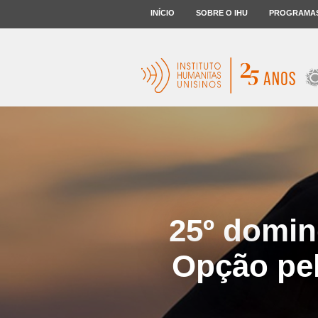
INÍCIO
SOBRE O IHU
PROGRAMA
25º domi
Opção pel