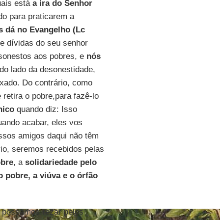
uais está
a ira do Senhor
o para praticarem a
 dá no Evangelho (Lc
de dívidas do seu senhor
esonestos aos pobres, e
nós
 do lado da desonestidade,
ixado. Do contrário, como
e retira o pobre,para fazê-lo
nico
quando diz: Isso
uando acabar, eles vos
ssos amigos daqui não têm
rio, seremos recebidos pelas
obre
, a
solidariedade pelo
 pobre, a viúva e o órfão
 possamos rezar pelos