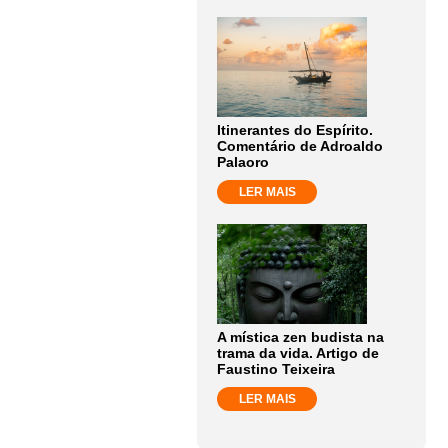
Itinerantes do Espírito.
Comentário de Adroaldo
Palaoro
LER MAIS
A mística zen budista na
trama da vida. Artigo de
Faustino Teixeira
LER MAIS