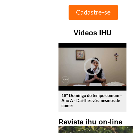
Vídeos IHU
play_circle_outline
18º Domingo do tempo comum -
Ano A - Dai-lhes vós mesmos de
comer
Revista ihu on-line