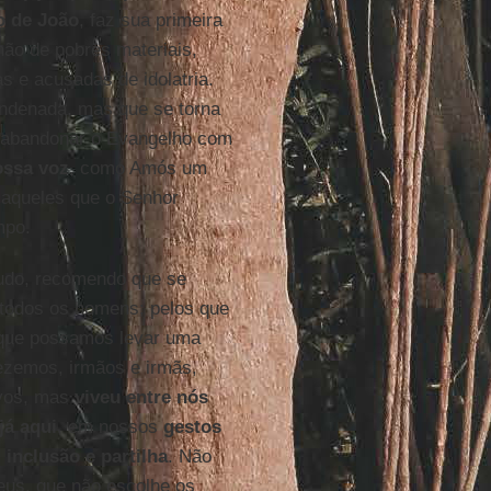
o de João
, faz sua primeira
ão de pobres materiais,
s e acusadas de idolatria.
ndenada, mas que se torna
s abandonar o Evangelho com
ossa voz
, como Amós um
 aqueles que o Senhor
mpo.
tudo, recomendo que se
 todos os homens; pelos que
 que possamos levar uma
Rezemos, irmãos e irmãs,
lvos, mas
viveu entre nós
já aqui
, em nossos
gestos
 inclusão e partilha
. Não
eus, que não escolhe os