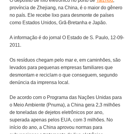
O depósito de lixo eletrônico no porto de
Taizhou
,
província de Zhejiang, na China, é o maior do gênero
no país. Ele recebe lixo para desmonte de países
como
Estados Unidos
,
Grã-Bretanha
e
Japão
.
A informação é do jornal
O Estado de S. Paulo
, 12-09-
2011.
Os resíduos chegam pelo mar e, em caminhões, são
levados para pequenas empresas familiares que
desmontam e reciclam o que conseguem, segundo
denúncia da imprensa local.
De acordo com o
Programa das Nações Unidas para
o Meio Ambiente (Pnuma
), a China gera 2,3 milhões
de toneladas de dejetos eletrônicos por ano,
superada apenas pelos EUA, com 3 milhões. No
início do ano, a China aprovou normas para